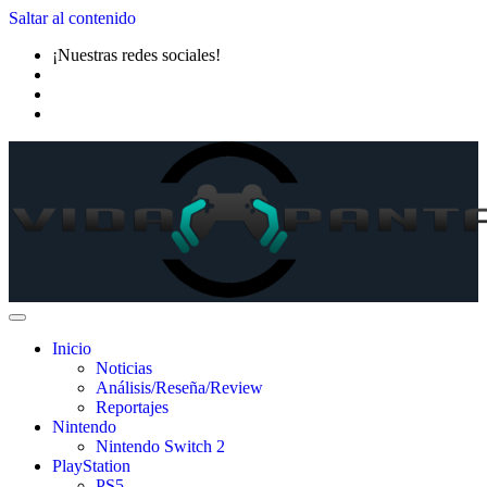
Saltar al contenido
¡Nuestras redes sociales!
Inicio
Noticias
Análisis/Reseña/Review
Reportajes
Nintendo
Nintendo Switch 2
PlayStation
PS5