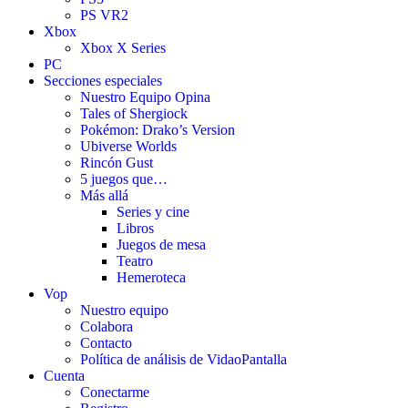
PS VR2
Xbox
Xbox X Series
PC
Secciones especiales
Nuestro Equipo Opina
Tales of Shergiock
Pokémon: Drako’s Version
Ubiverse Worlds
Rincón Gust
5 juegos que…
Más allá
Series y cine
Libros
Juegos de mesa
Teatro
Hemeroteca
Vop
Nuestro equipo
Colabora
Contacto
Política de análisis de VidaoPantalla
Cuenta
Conectarme