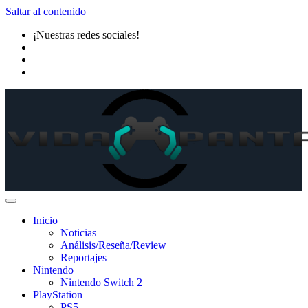
Saltar al contenido
¡Nuestras redes sociales!
Inicio
Noticias
Análisis/Reseña/Review
Reportajes
Nintendo
Nintendo Switch 2
PlayStation
PS5