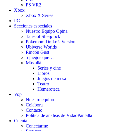
PS VR2
Xbox
Xbox X Series
PC
Secciones especiales
Nuestro Equipo Opina
Tales of Shergiock
Pokémon: Drako’s Version
Ubiverse Worlds
Rincón Gust
5 juegos que…
Más allá
Series y cine
Libros
Juegos de mesa
Teatro
Hemeroteca
Vop
Nuestro equipo
Colabora
Contacto
Política de análisis de VidaoPantalla
Cuenta
Conectarme