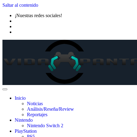
Saltar al contenido
¡Nuestras redes sociales!
Inicio
Noticias
Análisis/Reseña/Review
Reportajes
Nintendo
Nintendo Switch 2
PlayStation
PS5