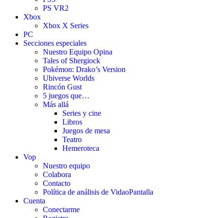
PS VR2
Xbox
Xbox X Series
PC
Secciones especiales
Nuestro Equipo Opina
Tales of Shergiock
Pokémon: Drako’s Version
Ubiverse Worlds
Rincón Gust
5 juegos que…
Más allá
Series y cine
Libros
Juegos de mesa
Teatro
Hemeroteca
Vop
Nuestro equipo
Colabora
Contacto
Política de análisis de VidaoPantalla
Cuenta
Conectarme