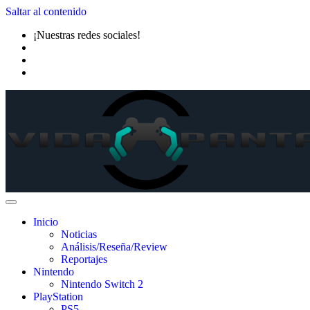
Saltar al contenido
¡Nuestras redes sociales!
Inicio
Noticias
Análisis/Reseña/Review
Reportajes
Nintendo
Nintendo Switch 2
PlayStation
PS5