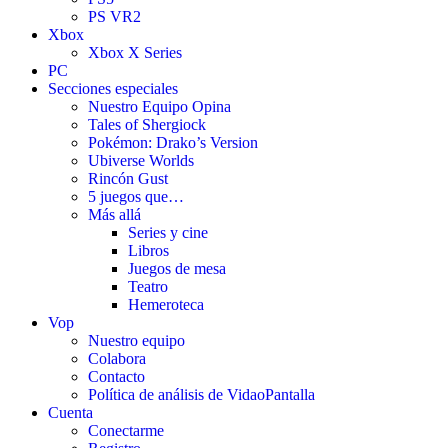
PS VR2
Xbox
Xbox X Series
PC
Secciones especiales
Nuestro Equipo Opina
Tales of Shergiock
Pokémon: Drako’s Version
Ubiverse Worlds
Rincón Gust
5 juegos que…
Más allá
Series y cine
Libros
Juegos de mesa
Teatro
Hemeroteca
Vop
Nuestro equipo
Colabora
Contacto
Política de análisis de VidaoPantalla
Cuenta
Conectarme