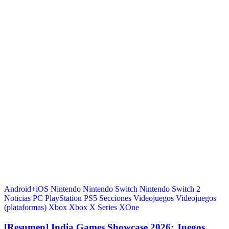
Android+iOS
Nintendo
Nintendo Switch
Nintendo Switch 2
Noticias
PC
PlayStation
PS5
Secciones
Videojuegos
Videojuegos
(plataformas)
Xbox
Xbox X Series
XOne
[Resumen] India Games Showcase 2026: Juegos