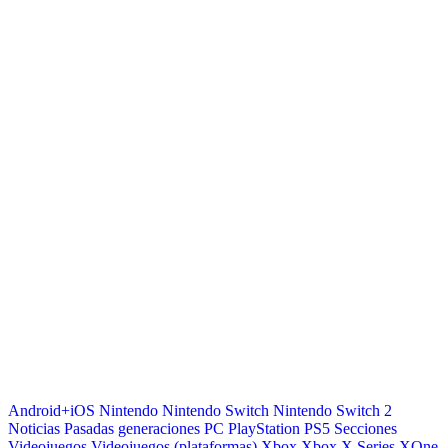
Android+iOS
Nintendo
Nintendo Switch
Nintendo Switch 2
Noticias
Pasadas generaciones
PC
PlayStation
PS5
Secciones
Videojuegos
Videojuegos (plataformas)
Xbox
Xbox X Series
XOne