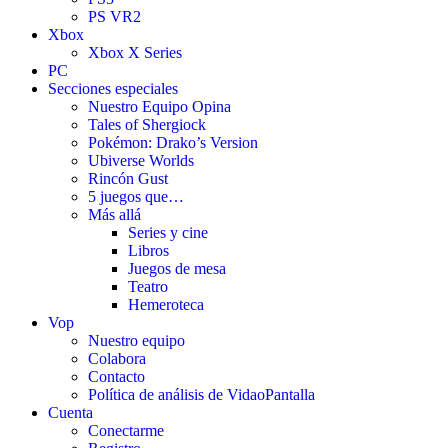
PS VR2
Xbox
Xbox X Series
PC
Secciones especiales
Nuestro Equipo Opina
Tales of Shergiock
Pokémon: Drako’s Version
Ubiverse Worlds
Rincón Gust
5 juegos que…
Más allá
Series y cine
Libros
Juegos de mesa
Teatro
Hemeroteca
Vop
Nuestro equipo
Colabora
Contacto
Política de análisis de VidaoPantalla
Cuenta
Conectarme