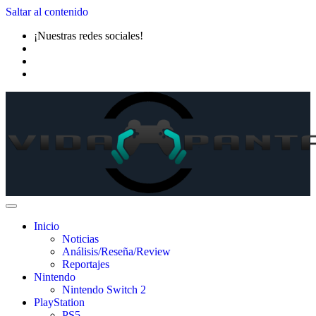
Saltar al contenido
¡Nuestras redes sociales!
Inicio
Noticias
Análisis/Reseña/Review
Reportajes
Nintendo
Nintendo Switch 2
PlayStation
PS5