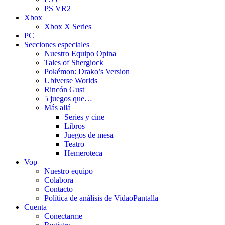
PS VR2
Xbox
Xbox X Series
PC
Secciones especiales
Nuestro Equipo Opina
Tales of Shergiock
Pokémon: Drako’s Version
Ubiverse Worlds
Rincón Gust
5 juegos que…
Más allá
Series y cine
Libros
Juegos de mesa
Teatro
Hemeroteca
Vop
Nuestro equipo
Colabora
Contacto
Política de análisis de VidaoPantalla
Cuenta
Conectarme