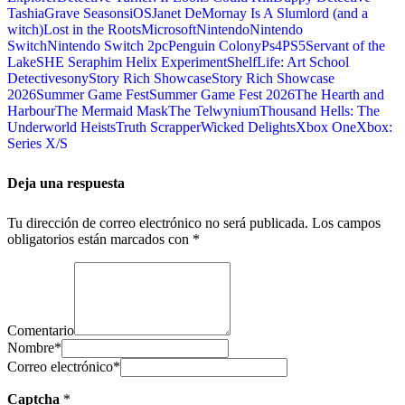
Tashia
Grave Seasons
iOS
Janet DeMornay Is A Slumlord (and a
witch)
Lost in the Roots
Microsoft
Nintendo
Nintendo
Switch
Nintendo Switch 2
pc
Penguin Colony
Ps4
PS5
Servant of the
Lake
SHE Seraphim Helix Experiment
ShelfLife: Art School
Detective
sony
Story Rich Showcase
Story Rich Showcase
2026
Summer Game Fest
Summer Game Fest 2026
The Hearth and
Harbour
The Mermaid Mask
The Telwynium
Thousand Hells: The
Underworld Heists
Truth Scrapper
Wicked Delights
Xbox One
Xbox:
Series X/S
Deja una respuesta
Tu dirección de correo electrónico no será publicada.
Los campos
obligatorios están marcados con
*
Comentario
Nombre
*
Correo electrónico
*
Captcha
*