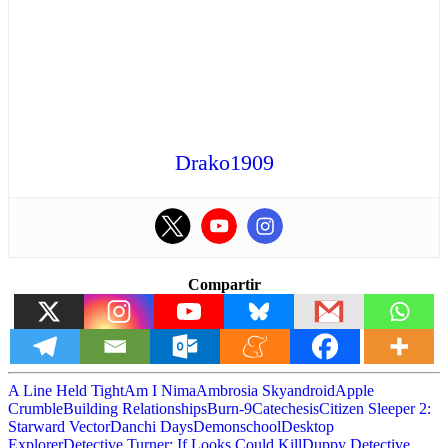
Drako1909
Compartir
A Line Held Tight
Am I Nima
Ambrosia Sky
android
Apple
Crumble
Building Relationships
Burn-9
Catechesis
Citizen Sleeper 2:
Starward Vector
Danchi Days
Demonschool
Desktop
Explorer
Detective Turner: If Looks Could Kill
Duppy Detective