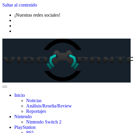
Saltar al contenido
¡Nuestras redes sociales!
Inicio
Noticias
Análisis/Reseña/Review
Reportajes
Nintendo
Nintendo Switch 2
PlayStation
PS5