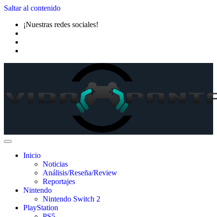
Saltar al contenido
¡Nuestras redes sociales!
Inicio
Noticias
Análisis/Reseña/Review
Reportajes
Nintendo
Nintendo Switch 2
PlayStation
PS5