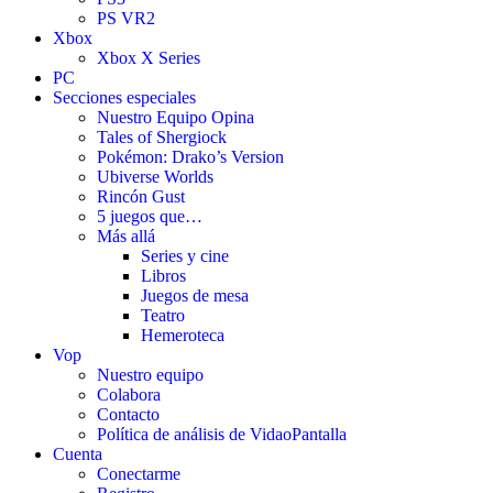
PS VR2
Xbox
Xbox X Series
PC
Secciones especiales
Nuestro Equipo Opina
Tales of Shergiock
Pokémon: Drako’s Version
Ubiverse Worlds
Rincón Gust
5 juegos que…
Más allá
Series y cine
Libros
Juegos de mesa
Teatro
Hemeroteca
Vop
Nuestro equipo
Colabora
Contacto
Política de análisis de VidaoPantalla
Cuenta
Conectarme