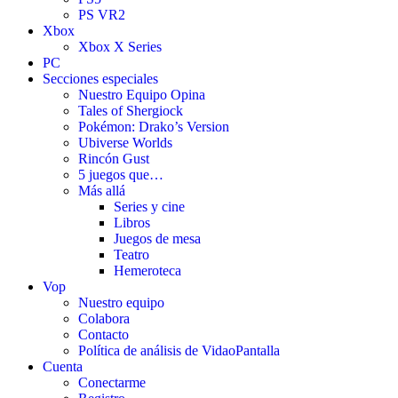
PS VR2
Xbox
Xbox X Series
PC
Secciones especiales
Nuestro Equipo Opina
Tales of Shergiock
Pokémon: Drako’s Version
Ubiverse Worlds
Rincón Gust
5 juegos que…
Más allá
Series y cine
Libros
Juegos de mesa
Teatro
Hemeroteca
Vop
Nuestro equipo
Colabora
Contacto
Política de análisis de VidaoPantalla
Cuenta
Conectarme