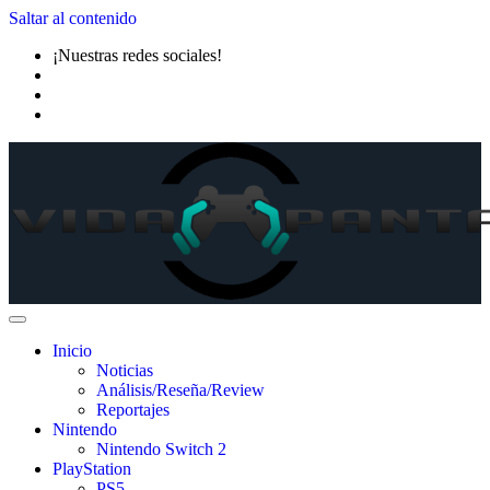
Saltar al contenido
¡Nuestras redes sociales!
Inicio
Noticias
Análisis/Reseña/Review
Reportajes
Nintendo
Nintendo Switch 2
PlayStation
PS5