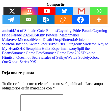
Compartir
android
Art of Solitaire
Cute Patoots
Gayming Pride Parade
Gayming
Pride Parade 2026
iOS
Kitty Powers’ Matchmaker
Makeover
Microsoft
Neon Death Drop
Nintendo
Nintendo
Switch
Nintendo Switch 2
pc
Ps4
PS5
Rizz Dungeon: Skeleton Key to
My Heart
SHE Seraphim Helix Experiment
sony
Spill the
Beans
Summer Game Fest
Summer Game Fest 2026
Tako no
Himitsu: Ocean of Secrets
Tales of Seikyu
Wylde Society
Xbox
One
Xbox: Series X/S
Deja una respuesta
Tu dirección de correo electrónico no será publicada.
Los campos
obligatorios están marcados con
*