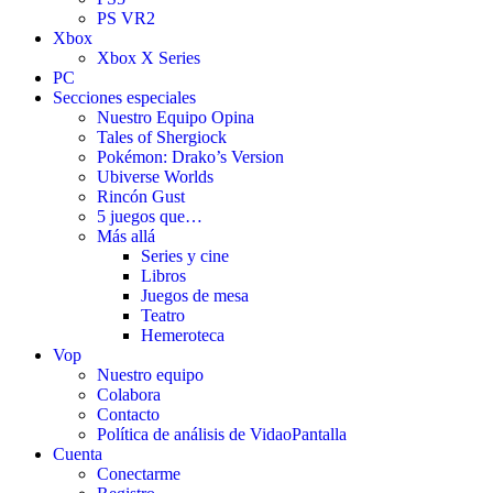
PS VR2
Xbox
Xbox X Series
PC
Secciones especiales
Nuestro Equipo Opina
Tales of Shergiock
Pokémon: Drako’s Version
Ubiverse Worlds
Rincón Gust
5 juegos que…
Más allá
Series y cine
Libros
Juegos de mesa
Teatro
Hemeroteca
Vop
Nuestro equipo
Colabora
Contacto
Política de análisis de VidaoPantalla
Cuenta
Conectarme