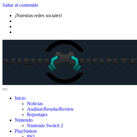
Saltar al contenido
¡Nuestras redes sociales!
Inicio
Noticias
Análisis/Reseña/Review
Reportajes
Nintendo
Nintendo Switch 2
PlayStation
PS5