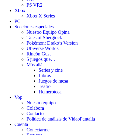
PS VR2
Xbox
Xbox X Series
PC
Secciones especiales
Nuestro Equipo Opina
Tales of Shergiock
Pokémon: Drako’s Version
Ubiverse Worlds
Rincón Gust
5 juegos que…
Más allá
Series y cine
Libros
Juegos de mesa
Teatro
Hemeroteca
Vop
Nuestro equipo
Colabora
Contacto
Política de análisis de VidaoPantalla
Cuenta
Conectarme