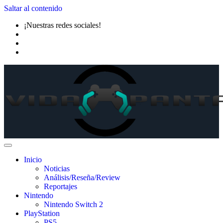
Saltar al contenido
¡Nuestras redes sociales!
Inicio
Noticias
Análisis/Reseña/Review
Reportajes
Nintendo
Nintendo Switch 2
PlayStation
PS5