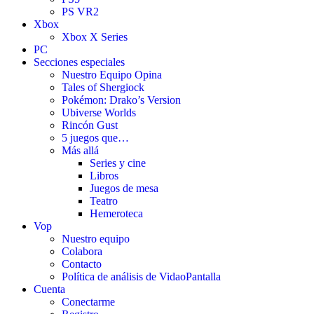
PS VR2
Xbox
Xbox X Series
PC
Secciones especiales
Nuestro Equipo Opina
Tales of Shergiock
Pokémon: Drako’s Version
Ubiverse Worlds
Rincón Gust
5 juegos que…
Más allá
Series y cine
Libros
Juegos de mesa
Teatro
Hemeroteca
Vop
Nuestro equipo
Colabora
Contacto
Política de análisis de VidaoPantalla
Cuenta
Conectarme