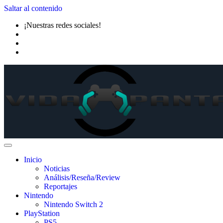
Saltar al contenido
¡Nuestras redes sociales!
Inicio
Noticias
Análisis/Reseña/Review
Reportajes
Nintendo
Nintendo Switch 2
PlayStation
PS5