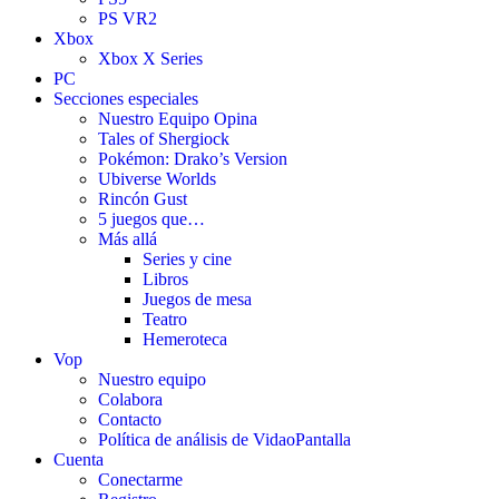
PS VR2
Xbox
Xbox X Series
PC
Secciones especiales
Nuestro Equipo Opina
Tales of Shergiock
Pokémon: Drako’s Version
Ubiverse Worlds
Rincón Gust
5 juegos que…
Más allá
Series y cine
Libros
Juegos de mesa
Teatro
Hemeroteca
Vop
Nuestro equipo
Colabora
Contacto
Política de análisis de VidaoPantalla
Cuenta
Conectarme