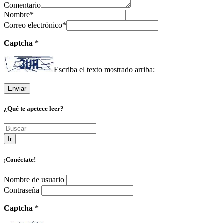
Comentario
Nombre
*
Correo electrónico
*
Captcha
*
Escriba el texto mostrado arriba:
¿Qué te apetece leer?
Ir
¡Conéctate!
Nombre de usuario
Contraseña
Captcha
*