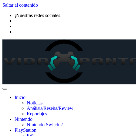
Saltar al contenido
¡Nuestras redes sociales!
Inicio
Noticias
Análisis/Reseña/Review
Reportajes
Nintendo
Nintendo Switch 2
PlayStation
PS5