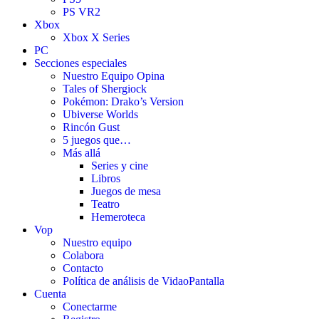
PS VR2
Xbox
Xbox X Series
PC
Secciones especiales
Nuestro Equipo Opina
Tales of Shergiock
Pokémon: Drako’s Version
Ubiverse Worlds
Rincón Gust
5 juegos que…
Más allá
Series y cine
Libros
Juegos de mesa
Teatro
Hemeroteca
Vop
Nuestro equipo
Colabora
Contacto
Política de análisis de VidaoPantalla
Cuenta
Conectarme