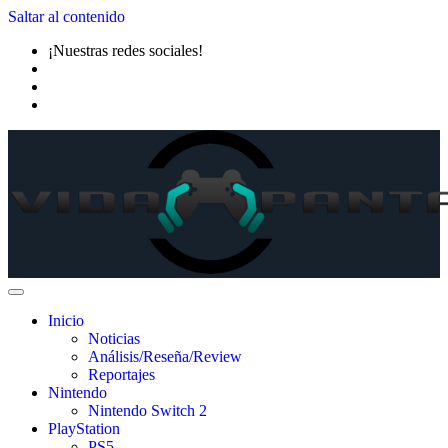
Saltar al contenido
¡Nuestras redes sociales!
Inicio
Noticias
Análisis/Reseña/Review
Reportajes
Nintendo
Nintendo Switch 2
PlayStation
PS5