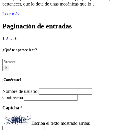
pertenecer, que lo dota de unas mecánicas que lo…
Leer más
Paginación de entradas
1
2
…
6
¿Qué te apetece leer?
Ir
¡Conéctate!
Nombre de usuario
Contraseña
Captcha
*
Escriba el texto mostrado arriba: