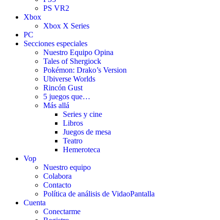
PS VR2
Xbox
Xbox X Series
PC
Secciones especiales
Nuestro Equipo Opina
Tales of Shergiock
Pokémon: Drako’s Version
Ubiverse Worlds
Rincón Gust
5 juegos que…
Más allá
Series y cine
Libros
Juegos de mesa
Teatro
Hemeroteca
Vop
Nuestro equipo
Colabora
Contacto
Política de análisis de VidaoPantalla
Cuenta
Conectarme