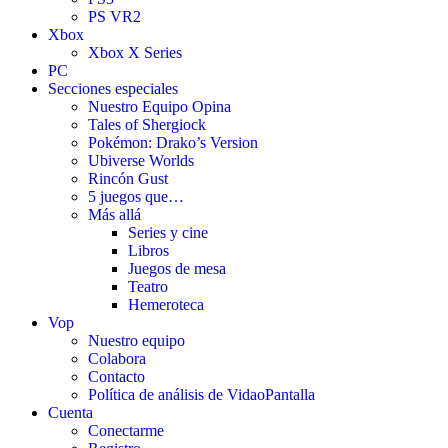
PS VR2
Xbox
Xbox X Series
PC
Secciones especiales
Nuestro Equipo Opina
Tales of Shergiock
Pokémon: Drako’s Version
Ubiverse Worlds
Rincón Gust
5 juegos que…
Más allá
Series y cine
Libros
Juegos de mesa
Teatro
Hemeroteca
Vop
Nuestro equipo
Colabora
Contacto
Política de análisis de VidaoPantalla
Cuenta
Conectarme