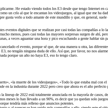
explicarme. He estado viendo todos los E3 desde que tengo Internet en ca
omo un crío al que le encantan los videojuegos, al igual que me ha da
e gusta verlo a todo amante de este mundillo y que, en general, suele d
ntes eventos digitales que se realizan por casi todas las compañías a lo
 mucho menos, pues casi todas las mayores sorpresas surgen de ahí, pero
nas, a veces aguantar una hora y pico escuchando a gente hablar sin pa
cancelado el evento, porque sé que, de una manera u otra, las diferente
io E3, no tengáis ninguna duda de ello. Así que, por favor, no nos alar
r nada porque un año no haya E3, eso lo tengo claro.
erto», «la muerte de los videojuegos», «Todo lo que estaba mal con el 
e en la industria durante 2022 pero creo que ahora es el año perfecto 
da la lineup de 2022 está totalmente anunciada en la mayoría de casos, 
mos meses lo han llevado a un 90%, es decir que ya quedan solo juegos
porque tendría más relleno que anuncios potentes.
io y al parecer se han unido más compañías a ello, siendo este el siti