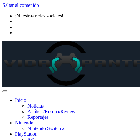
Saltar al contenido
¡Nuestras redes sociales!
Inicio
Noticias
Análisis/Reseña/Review
Reportajes
Nintendo
Nintendo Switch 2
PlayStation
PS5