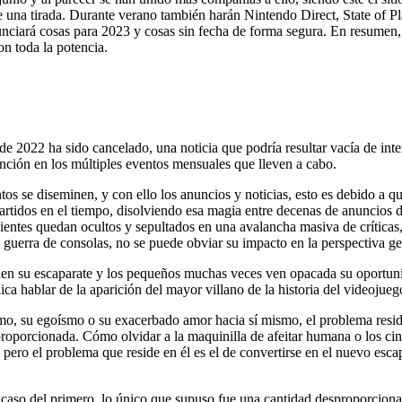
a tirada. Durante verano también harán Nintendo Direct, State of Pl
ciará cosas para 2023 y cosas sin fecha de forma segura. En resumen, e
on toda la potencia.
 2022 ha sido cancelado, una noticia que podría resultar vacía de inter
ención en los múltiples eventos mensuales que lleven a cabo.
os se diseminen, y con ello los anuncios y noticias, esto es debido a q
tidos en el tiempo, disolviendo esa magia entre decenas de anuncios de
ientes quedan ocultos y sepultados en una avalancha masiva de críticas,
uerra de consolas, no se puede obviar su impacto en la perspectiva ge
tienen su escaparate y los pequeños muchas veces ven opacada su oportu
ica hablar de la aparición del mayor villano de la historia del videojue
sismo, su egoísmo o su exacerbado amor hacia sí mismo, el problema resi
esproporcionada. Cómo olvidar a la maquinilla de afeitar humana o los
pero el problema que reside en él es el de convertirse en el nuevo esc
caso del primero, lo único que supuso fue una cantidad desproporciona