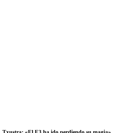
Txustra: «El E3 ha ido perdiendo su magia»