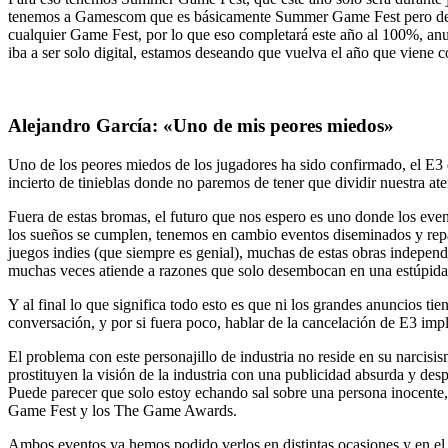
tenemos a Gamescom que es básicamente Summer Game Fest pero de un
cualquier Game Fest, por lo que eso completará este año al 100%, anun
iba a ser solo digital, estamos deseando que vuelva el año que viene c
Alejandro García: «Uno de mis peores miedos»
Uno de los peores miedos de los jugadores ha sido confirmado, el E3 de
incierto de tinieblas donde no paremos de tener que dividir nuestra at
Fuera de estas bromas, el futuro que nos espero es uno donde los event
los sueños se cumplen, tenemos en cambio eventos diseminados y repar
juegos indies (que siempre es genial), muchas de estas obras independ
muchas veces atiende a razones que solo desembocan en una estúpida g
Y al final lo que significa todo esto es que ni los grandes anuncios 
conversación, y por si fuera poco, hablar de la cancelación de E3 impl
El problema con este personajillo de industria no reside en su narci
prostituyen la visión de la industria con una publicidad absurda y d
Puede parecer que solo estoy echando sal sobre una persona inocente, 
Game Fest y los The Game Awards.
Ambos eventos ya hemos podido verlos en distintas ocasiones y en el 