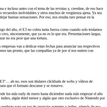
sa e incluso antes con el tema de las revistas y, creedme, de eso hace
do recuerdos inolvidables y otros muchos de vergüenza ajena. Ya sea
ejar buenas sensaciones. Por eso, nos resulta raro pensar en la
 largo del año, el E3 no cobra tanta fuerza como cuando solo teníamos
 creo, sinceramente, que ya no es lo que era. Presentaciones largas,
rar no era peor que una tortura.
s empresas van a dedicar estas fechas para anunciar sus respectivos
memos tan pronto, que las compañías ya de por sí nos nutren con
E3″… ah no, esos son titulares clickbaits de webs y vídeos de
para que el formato descanse y se renueve.
desde los más early de enero hasta diciembre nada más empezar el año
 indies, algún third menor y algún que otro exclusivo de Nintendo por
o perfecto para un par de anuncios potentes y indies, además de eso