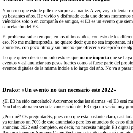
Y no creo que esto le pille de sorpresa a nadie. A ver, voy a intentar 
ya bastantes años. He vivido y disfrutado cada uno de sus momentos c
viéndolos solo o en compañía de amigos, el E3 es un evento que siempr
cancelación del E3.
El problema radica en que, en los últimos años, con esto de los difere
eso. No me malinterpretéis, no quiero decir que no sea importante, ni
aburridas, con poco ritmo y sin mucho que ofrecer a excepción de algu
Lo que quiero decir con todo esto es que
no me importa
que se haya 
eventos y así anunciar sus pesos fuertes como si fuese parte del prop
eventos digitales de la misma índole a lo largo del año. No va a pasa
Drako: «Un evento no tan necesario este 2022»
¿El E3 ha sido cancelado? Activemos todas las alarmas «el E3 está mu
YouTube, ahora en serio la cancelación del E3 deja un vacío muy grand
¿Por qué? Os preguntaréis, pues creo que esta bastante claro, casi to
ya teníamos un 70% de este anunciado pero los anuncios de estos últi
anunciar. 2022 está completo, es decir, no necesita ningún E3 digital 
Para eso tenemos Summer Game Fest, que este año solo será durante jun