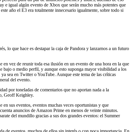
ay e igual algún evento de Xbox que serán mucho más potentes que
ste año el E3 era totalmente innecesario igualmente, sobre todo si
és, lo que hace es destapar la caja de Pandora y lanzarnos a un futuro
ue en vez de reunir toda esa ilusión en un evento de una hora en la que
 bajo o medio perfil, y aunque esto suponga mayor visibilidad a los
 ya sea en Twitter o YouTube. Aunque este tema de las críticas
neral del evento.
nidad por toneladas de comentarios que no aportan nada a la
go, Geoff Keighley.
de en sus eventos, eventos muchas veces oportunistas y que
 cincuenta anuncios de Amazon Prime en menos de veinte minutos.
aparate del mundillo gracias a sus dos grandes eventos: el Summer
da de eventos, muchos de ellos sin interés o con poca importancia. En