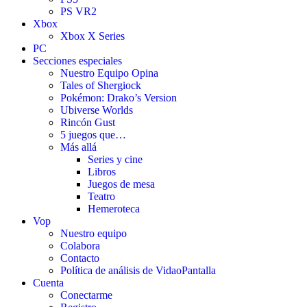
PS VR2
Xbox
Xbox X Series
PC
Secciones especiales
Nuestro Equipo Opina
Tales of Shergiock
Pokémon: Drako’s Version
Ubiverse Worlds
Rincón Gust
5 juegos que…
Más allá
Series y cine
Libros
Juegos de mesa
Teatro
Hemeroteca
Vop
Nuestro equipo
Colabora
Contacto
Política de análisis de VidaoPantalla
Cuenta
Conectarme