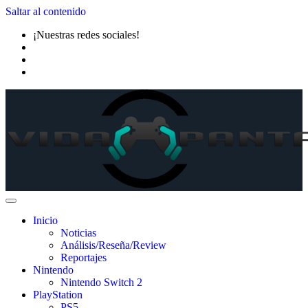
Saltar al contenido
¡Nuestras redes sociales!
Inicio
Noticias
Análisis/Reseña/Review
Reportajes
Nintendo
Nintendo Switch 2
PlayStation
PS5