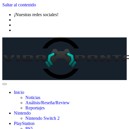
Saltar al contenido
¡Nuestras redes sociales!
Inicio
Noticias
Análisis/Reseña/Review
Reportajes
Nintendo
Nintendo Switch 2
PlayStation
PS5