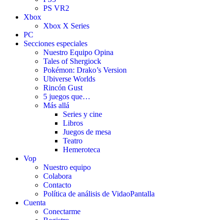
PS VR2
Xbox
Xbox X Series
PC
Secciones especiales
Nuestro Equipo Opina
Tales of Shergiock
Pokémon: Drako’s Version
Ubiverse Worlds
Rincón Gust
5 juegos que…
Más allá
Series y cine
Libros
Juegos de mesa
Teatro
Hemeroteca
Vop
Nuestro equipo
Colabora
Contacto
Política de análisis de VidaoPantalla
Cuenta
Conectarme