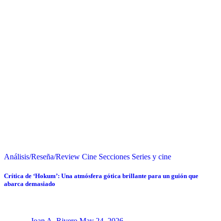
Análisis/Reseña/Review
Cine
Secciones
Series y cine
Crítica de ‘Hokum’: Una atmósfera gótica brillante para un guión que
abarca demasiado
Joan A. Rivero
May 24, 2026