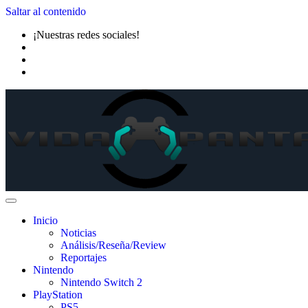
Saltar al contenido
¡Nuestras redes sociales!
Inicio
Noticias
Análisis/Reseña/Review
Reportajes
Nintendo
Nintendo Switch 2
PlayStation
PS5