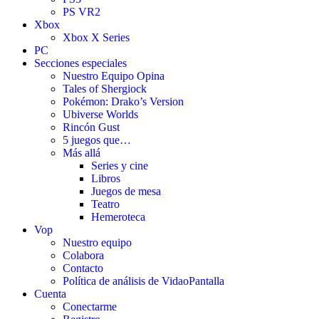
PS VR2
Xbox
Xbox X Series
PC
Secciones especiales
Nuestro Equipo Opina
Tales of Shergiock
Pokémon: Drako’s Version
Ubiverse Worlds
Rincón Gust
5 juegos que…
Más allá
Series y cine
Libros
Juegos de mesa
Teatro
Hemeroteca
Vop
Nuestro equipo
Colabora
Contacto
Política de análisis de VidaoPantalla
Cuenta
Conectarme