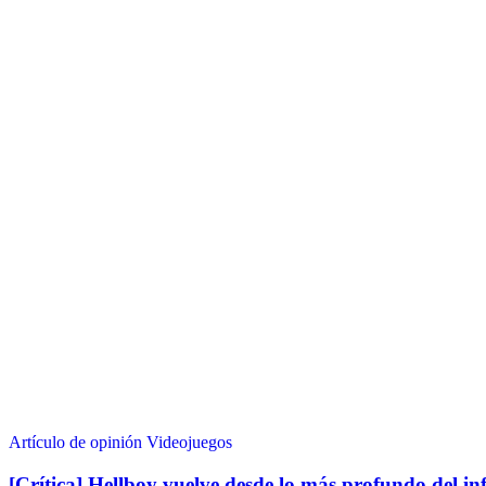
Artículo de opinión
Videojuegos
[Crítica] Hellboy vuelve desde lo más profundo del in