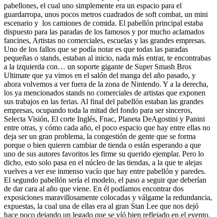
pabellones, el cual uno simplemente era un espacio para el
guardarropa, unos pocos metros cuadrados de soft combat, un mini
escenario y los camiones de comida. El pabellón principal estaba
dispuesto para las paradas de los famosos y por mucho aclamados
fancines, Artistas no comerciales, escuelas y las grandes empresas.
Uno de los fallos que se podía notar es que todas las paradas
pequeñas o stands, estaban al inicio, nada más entrar, te encontrabas
a la izquierda con… un soporte gigante de Super Smash Bros
Ultimate que ya vimos en el salón del manga del año pasado, y
ahora volvemos a ver fuera de la zona de Nintendo. Y a la derecha,
los ya mencionados stands no comerciales de artistas que exponen
sus trabajos en las ferias. Al final del pabellón estaban las grandes
empresas, ocupando toda la mitad del fondo para ser sinceros,
Selecta Visión, El corte Inglés, Fnac, Planeta DeAgostini y Panini
entre otras, y cómo cada año, el poco espacio que hay entre ellas no
deja ser un gran problema, la congestión de gente que se forma
porque o bien quieren cambiar de tienda o están esperando a que
uno de sus autores favoritos les firme su querido ejemplar. Pero lo
dicho, esto solo pasa en el núcleo de las tiendas, a la que te alejas
vuelves a ver ese inmenso vacío que hay entre pabellón y paredes.
El segundo pabellón sería el modelo, el paso a seguir que deberían
de dar cara al año que viene. En él podíamos encontrar dos
exposiciones maravillosamente colocadas y válgame la redundancia,
expuestas, la cual una de ellas era al gran Stan Lee que nos dejó
hace poco dejando un legado que se víó bien reflejado en el evento.