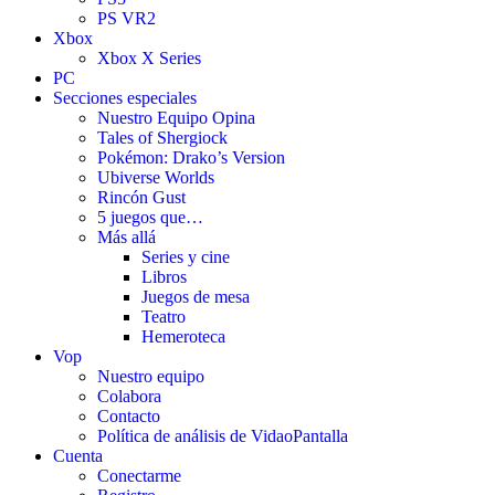
PS VR2
Xbox
Xbox X Series
PC
Secciones especiales
Nuestro Equipo Opina
Tales of Shergiock
Pokémon: Drako’s Version
Ubiverse Worlds
Rincón Gust
5 juegos que…
Más allá
Series y cine
Libros
Juegos de mesa
Teatro
Hemeroteca
Vop
Nuestro equipo
Colabora
Contacto
Política de análisis de VidaoPantalla
Cuenta
Conectarme