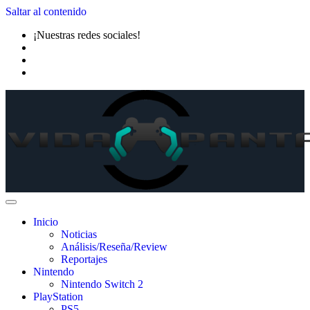
Saltar al contenido
¡Nuestras redes sociales!
Inicio
Noticias
Análisis/Reseña/Review
Reportajes
Nintendo
Nintendo Switch 2
PlayStation
PS5