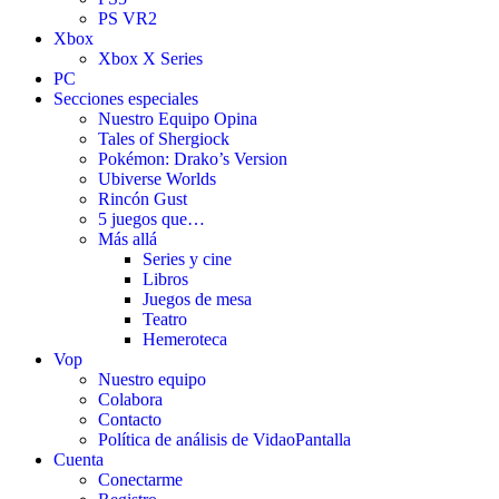
PS VR2
Xbox
Xbox X Series
PC
Secciones especiales
Nuestro Equipo Opina
Tales of Shergiock
Pokémon: Drako’s Version
Ubiverse Worlds
Rincón Gust
5 juegos que…
Más allá
Series y cine
Libros
Juegos de mesa
Teatro
Hemeroteca
Vop
Nuestro equipo
Colabora
Contacto
Política de análisis de VidaoPantalla
Cuenta
Conectarme