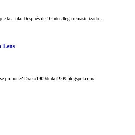
que la asola. Después de 10 años llega remasterizado…
o Lens
ue se propone? Drako1909drako1909.blogspot.com/