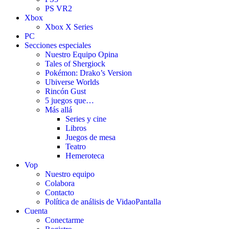
PS VR2
Xbox
Xbox X Series
PC
Secciones especiales
Nuestro Equipo Opina
Tales of Shergiock
Pokémon: Drako’s Version
Ubiverse Worlds
Rincón Gust
5 juegos que…
Más allá
Series y cine
Libros
Juegos de mesa
Teatro
Hemeroteca
Vop
Nuestro equipo
Colabora
Contacto
Política de análisis de VidaoPantalla
Cuenta
Conectarme