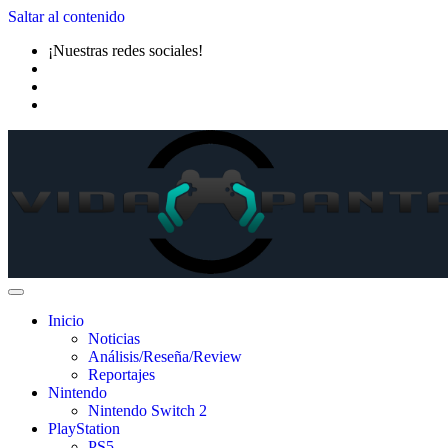
Saltar al contenido
¡Nuestras redes sociales!
Inicio
Noticias
Análisis/Reseña/Review
Reportajes
Nintendo
Nintendo Switch 2
PlayStation
PS5