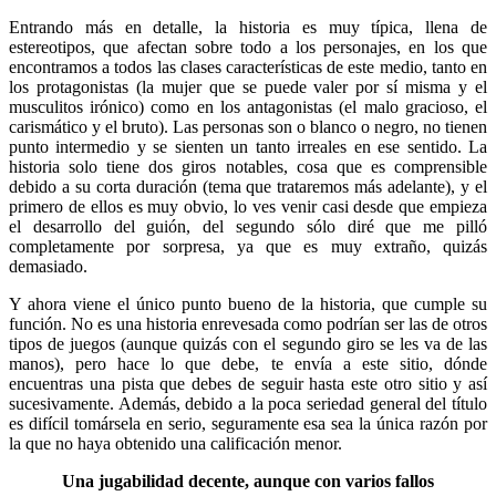
Entrando más en detalle, la historia es muy típica, llena de
estereotipos, que afectan sobre todo a los personajes, en los que
encontramos a todos las clases características de este medio, tanto en
los protagonistas (la mujer que se puede valer por sí misma y el
musculitos irónico) como en los antagonistas (el malo gracioso, el
carismático y el bruto). Las personas son o blanco o negro, no tienen
punto intermedio y se sienten un tanto irreales en ese sentido. La
historia solo tiene dos giros notables, cosa que es comprensible
debido a su corta duración (tema que trataremos más adelante), y el
primero de ellos es muy obvio, lo ves venir casi desde que empieza
el desarrollo del guión, del segundo sólo diré que me pilló
completamente por sorpresa, ya que es muy extraño, quizás
demasiado.
Y ahora viene el único punto bueno de la historia, que cumple su
función. No es una historia enrevesada como podrían ser las de otros
tipos de juegos (aunque quizás con el segundo giro se les va de las
manos), pero hace lo que debe, te envía a este sitio, dónde
encuentras una pista que debes de seguir hasta este otro sitio y así
sucesivamente. Además, debido a la poca seriedad general del título
es difícil tomársela en serio, seguramente esa sea la única razón por
la que no haya obtenido una calificación menor.
Una jugabilidad decente, aunque con varios fallos