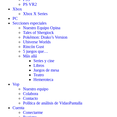
PS VR2
Xbox
Xbox X Series
PC
Secciones especiales
Nuestro Equipo Opina
Tales of Shergiock
Pokémon: Drako’s Version
Ubiverse Worlds
Rincón Gust
5 juegos que…
Más allá
Series y cine
Libros
Juegos de mesa
Teatro
Hemeroteca
Vop
Nuestro equipo
Colabora
Contacto
Política de análisis de VidaoPantalla
Cuenta
Conectarme