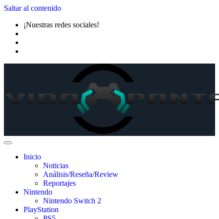
Saltar al contenido
¡Nuestras redes sociales!
Inicio
Noticias
Análisis/Reseña/Review
Reportajes
Nintendo
Nintendo Switch 2
PlayStation
PS5