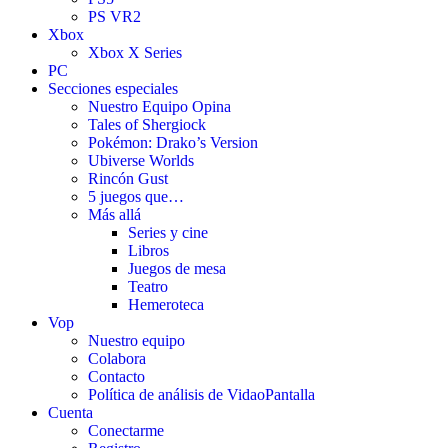
PS VR2
Xbox
Xbox X Series
PC
Secciones especiales
Nuestro Equipo Opina
Tales of Shergiock
Pokémon: Drako’s Version
Ubiverse Worlds
Rincón Gust
5 juegos que…
Más allá
Series y cine
Libros
Juegos de mesa
Teatro
Hemeroteca
Vop
Nuestro equipo
Colabora
Contacto
Política de análisis de VidaoPantalla
Cuenta
Conectarme