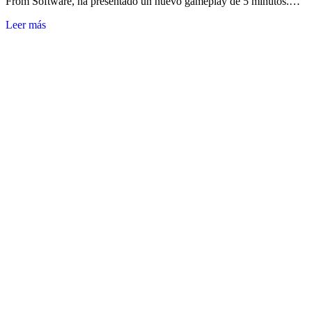
From Software, ha presentado un nuevo gameplay de 5 minutos.…
Leer más