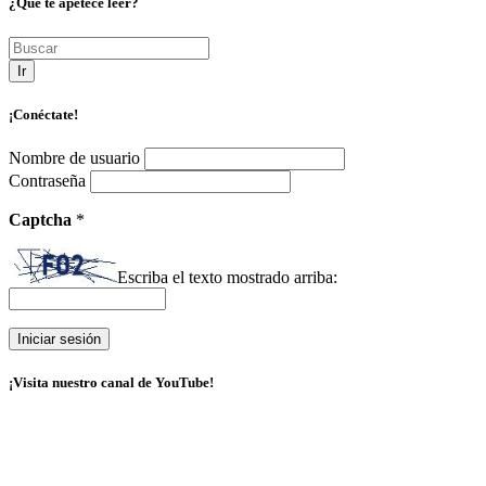
¿Qué te apetece leer?
Ir
¡Conéctate!
Nombre de usuario
Contraseña
Captcha
*
Escriba el texto mostrado arriba:
¡Visita nuestro canal de YouTube!