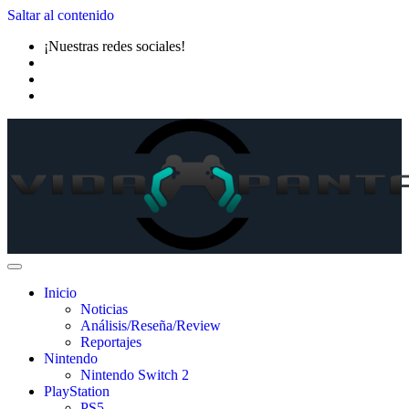
Saltar al contenido
¡Nuestras redes sociales!
Inicio
Noticias
Análisis/Reseña/Review
Reportajes
Nintendo
Nintendo Switch 2
PlayStation
PS5