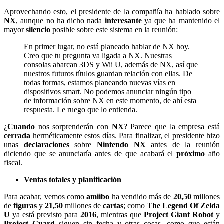
Aprovechando esto, el presidente de la compañía ha hablado sobre
NX
, aunque no ha dicho nada
interesante
ya que ha mantenido el
mayor
silencio
posible sobre este sistema en la reunión:
En primer lugar, no está planeado hablar de NX hoy.
Creo que tu pregunta va ligada a NX. Nuestras
consolas abarcan 3DS y Wii U, además de NX, así que
nuestros futuros títulos guardan relación con ellas. De
todas formas, estamos planeando nuevas vías en
dispositivos smart. No podemos anunciar ningún tipo
de información sobre NX en este momento, de ahí esta
respuesta. Le ruego que lo entienda.
¿
Cuando
nos sorprenderán con
NX
? Parece que la empresa está
cerrada
herméticamente estos días. Para finalizar, el presidente hizo
unas
declaraciones
sobre
Nintendo NX
antes de la reunión
diciendo que se anunciaría antes de que acabará el
próximo
año
fiscal.
Ventas totales y planificación
Para acabar, vemos como
amiibo
ha vendido más de
20,50
millones
de
figuras
y
21,50
millones de
cartas
; como
The Legend Of Zelda
U
ya está previsto para
2016
,
mientras que
Project Giant Robot
y
Project Guard
siguen sin fecha y otras cosas, como que están