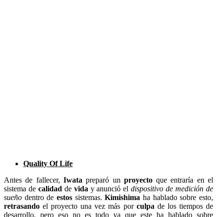
Quality Of Life
Antes de fallecer,
Iwata
preparó un
proyecto
que entraría en el
sistema de
calidad
de
vida
y anunció el
dispositivo de medición de
sueño
dentro de
estos
sistemas.
Kimishima
ha hablado sobre esto,
retrasando
el proyecto una vez más por
culpa
de los tiempos de
desarrollo, pero eso no es todo ya que este ha hablado sobre