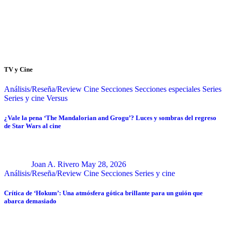
TV y Cine
Análisis/Reseña/Review
Cine
Secciones
Secciones especiales
Series
Series y cine
Versus
¿Vale la pena ‘The Mandalorian and Grogu’? Luces y sombras del regreso
de Star Wars al cine
Joan A. Rivero
May 28, 2026
Análisis/Reseña/Review
Cine
Secciones
Series y cine
Crítica de ‘Hokum’: Una atmósfera gótica brillante para un guión que
abarca demasiado