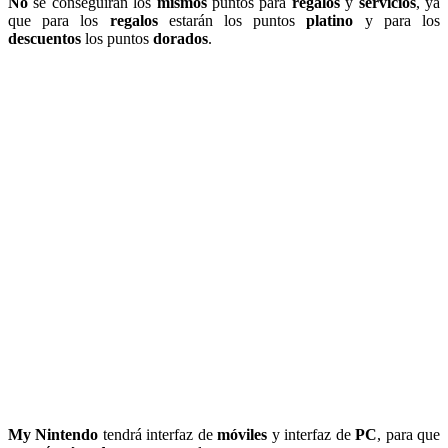
No
se conseguirán los
mismos
puntos para
regalos
y
servicios
, ya
que para los
regalos
estarán los puntos
platino
y para los
descuentos
los puntos
dorados
.
My Nintendo
tendrá interfaz de
móviles
y interfaz de
PC
, para que