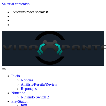
Saltar al contenido
¡Nuestras redes sociales!
Inicio
Noticias
Análisis/Reseña/Review
Reportajes
Nintendo
Nintendo Switch 2
PlayStation
PS5