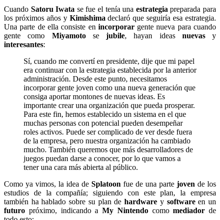
Cuando
Satoru Iwata
se fue el tenía una
estrategia
preparada para
los próximos años y
Kimishima
declaró que seguiría esa estrategia.
Una parte de ella consiste en
incorporar
gente nueva para cuando
gente como
Miyamoto
se
jubile
, hayan ideas
nuevas
y
interesantes
:
Sí, cuando me convertí en presidente, dije que mi papel
era continuar con la estrategia establecida por la anterior
administración. Desde este punto, necesitamos
incorporar gente joven como una nueva generación que
consiga aportar montones de nuevas ideas. Es
importante crear una organización que pueda prosperar.
Para este fin, hemos establecido un sistema en el que
muchas personas con potencial pueden desempeñar
roles activos. Puede ser complicado de ver desde fuera
de la empresa, pero nuestra organización ha cambiado
mucho. También queremos que más desarrolladores de
juegos puedan darse a conocer, por lo que vamos a
tener una cara más abierta al público.
Como ya vimos, la idea de
Splatoon
fue de una parte
joven
de los
estudios de la compañía; siguiendo con este plan, la empresa
también ha hablado sobre su plan de
hardware
y
software
en un
futuro
próximo, indicando a
My Nintendo
como
mediador
de
todo esto: