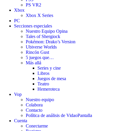
PS VR2
Xbox
Xbox X Series
PC
Secciones especiales
Nuestro Equipo Opina
Tales of Shergiock
Pokémon: Drako’s Version
Ubiverse Worlds
Rincón Gust
5 juegos que…
Más allá
Series y cine
Libros
Juegos de mesa
Teatro
Hemeroteca
Vop
Nuestro equipo
Colabora
Contacto
Política de análisis de VidaoPantalla
Cuenta
Conectarme