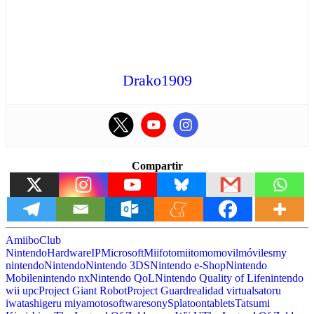
Drako1909
Compartir
Amiibo
Club
Nintendo
Hardware
IP
Microsoft
Miifoto
miitomo
movil
móviles
my
nintendo
Nintendo
Nintendo 3DS
Nintendo e-Shop
Nintendo
Mobile
nintendo nx
Nintendo QoL
Nintendo Quality of Life
nintendo
wii u
pc
Project Giant Robot
Project Guard
realidad virtual
satoru
iwata
shigeru miyamoto
software
sony
Splatoon
tablets
Tatsumi