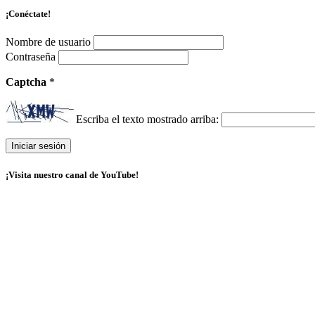
¡Conéctate!
Nombre de usuario
Contraseña
Captcha
*
Escriba el texto mostrado arriba:
¡Visita nuestro canal de YouTube!