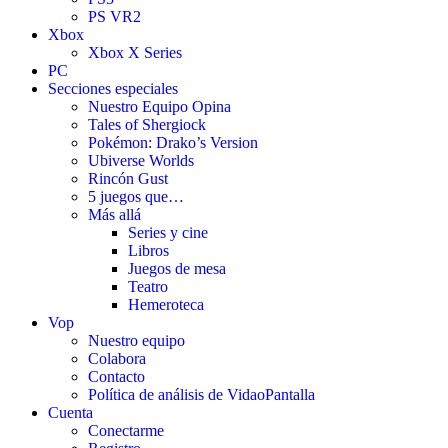
PS VR2
Xbox
Xbox X Series
PC
Secciones especiales
Nuestro Equipo Opina
Tales of Shergiock
Pokémon: Drako’s Version
Ubiverse Worlds
Rincón Gust
5 juegos que…
Más allá
Series y cine
Libros
Juegos de mesa
Teatro
Hemeroteca
Vop
Nuestro equipo
Colabora
Contacto
Política de análisis de VidaoPantalla
Cuenta
Conectarme