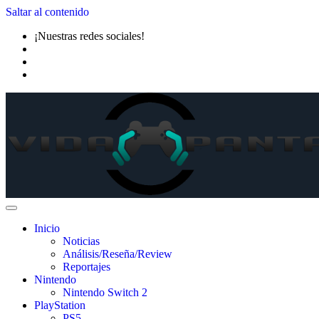
Saltar al contenido
¡Nuestras redes sociales!
Inicio
Noticias
Análisis/Reseña/Review
Reportajes
Nintendo
Nintendo Switch 2
PlayStation
PS5