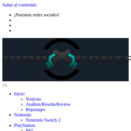
Saltar al contenido
¡Nuestras redes sociales!
Inicio
Noticias
Análisis/Reseña/Review
Reportajes
Nintendo
Nintendo Switch 2
PlayStation
PS5