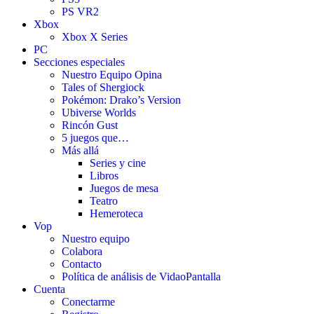
PS VR2
Xbox
Xbox X Series
PC
Secciones especiales
Nuestro Equipo Opina
Tales of Shergiock
Pokémon: Drako’s Version
Ubiverse Worlds
Rincón Gust
5 juegos que…
Más allá
Series y cine
Libros
Juegos de mesa
Teatro
Hemeroteca
Vop
Nuestro equipo
Colabora
Contacto
Política de análisis de VidaoPantalla
Cuenta
Conectarme