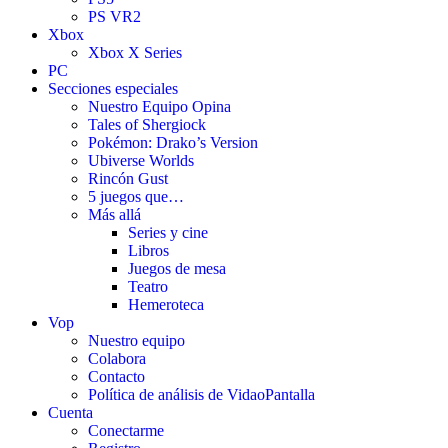
PS VR2
Xbox
Xbox X Series
PC
Secciones especiales
Nuestro Equipo Opina
Tales of Shergiock
Pokémon: Drako’s Version
Ubiverse Worlds
Rincón Gust
5 juegos que…
Más allá
Series y cine
Libros
Juegos de mesa
Teatro
Hemeroteca
Vop
Nuestro equipo
Colabora
Contacto
Política de análisis de VidaoPantalla
Cuenta
Conectarme