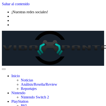
Saltar al contenido
¡Nuestras redes sociales!
Inicio
Noticias
Análisis/Reseña/Review
Reportajes
Nintendo
Nintendo Switch 2
PlayStation
PS5