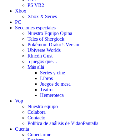
PS VR2
Xbox
Xbox X Series
PC
Secciones especiales
Nuestro Equipo Opina
Tales of Shergiock
Pokémon: Drako’s Version
Ubiverse Worlds
Rincón Gust
5 juegos que…
Más allá
Series y cine
Libros
Juegos de mesa
Teatro
Hemeroteca
Vop
Nuestro equipo
Colabora
Contacto
Política de análisis de VidaoPantalla
Cuenta
Conectarme