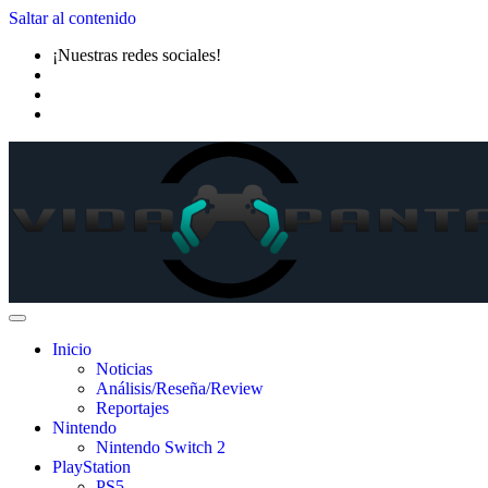
Saltar al contenido
¡Nuestras redes sociales!
Inicio
Noticias
Análisis/Reseña/Review
Reportajes
Nintendo
Nintendo Switch 2
PlayStation
PS5