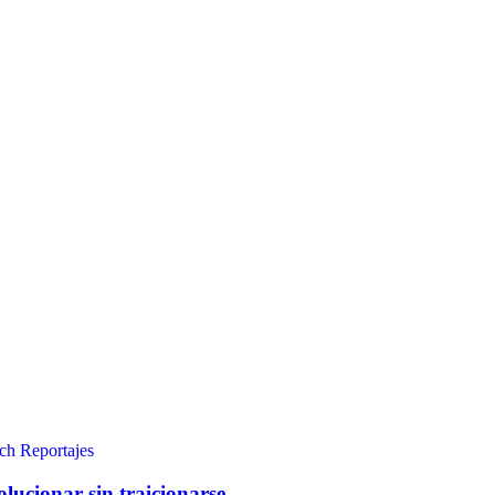
ch
Reportajes
lucionar sin traicionarse