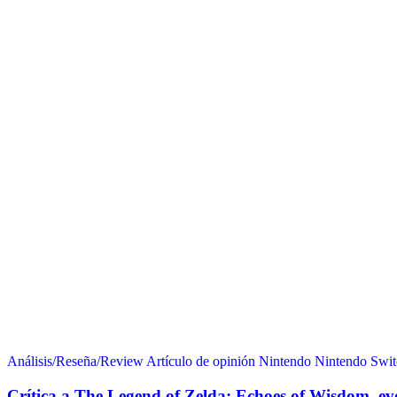
Análisis/Reseña/Review
Artículo de opinión
Nintendo
Nintendo Swit
Crítica a The Legend of Zelda: Echoes of Wisdom, evo