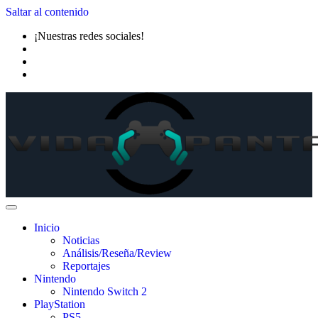
Saltar al contenido
¡Nuestras redes sociales!
Inicio
Noticias
Análisis/Reseña/Review
Reportajes
Nintendo
Nintendo Switch 2
PlayStation
PS5