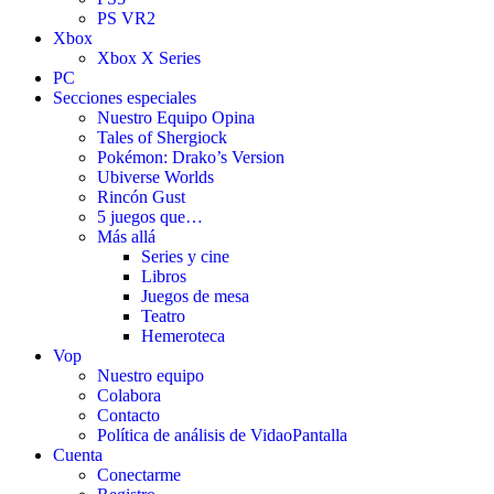
PS VR2
Xbox
Xbox X Series
PC
Secciones especiales
Nuestro Equipo Opina
Tales of Shergiock
Pokémon: Drako’s Version
Ubiverse Worlds
Rincón Gust
5 juegos que…
Más allá
Series y cine
Libros
Juegos de mesa
Teatro
Hemeroteca
Vop
Nuestro equipo
Colabora
Contacto
Política de análisis de VidaoPantalla
Cuenta
Conectarme