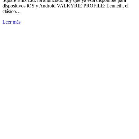
Square Enix Ltd. ha anunciado hoy que ya está disponible para
dispositivos iOS y Android VALKYRIE PROFILE: Lenneth, el
clásico…
Leer más