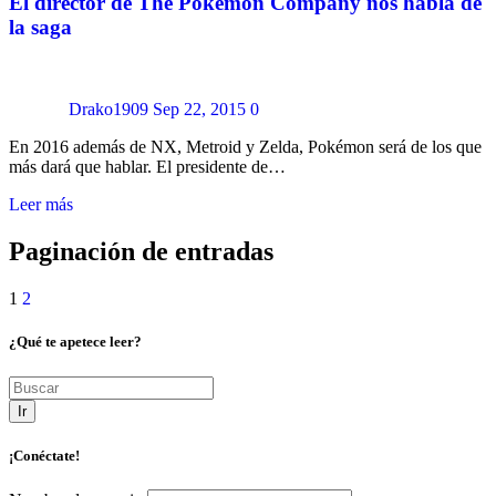
El director de The Pokémon Company nos habla de
la saga
Drako1909
Sep 22, 2015
0
En 2016 además de NX, Metroid y Zelda, Pokémon será de los que
más dará que hablar. El presidente de…
Leer más
Paginación de entradas
1
2
¿Qué te apetece leer?
Ir
¡Conéctate!