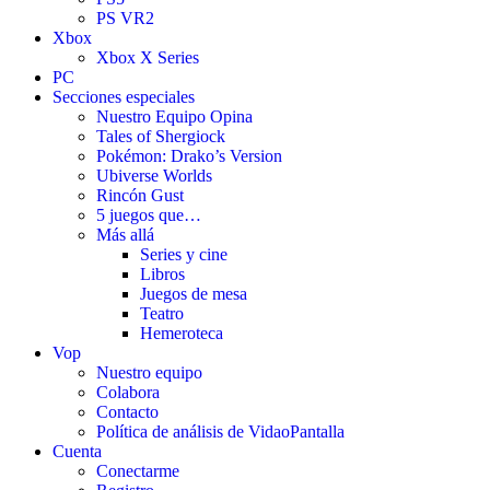
PS VR2
Xbox
Xbox X Series
PC
Secciones especiales
Nuestro Equipo Opina
Tales of Shergiock
Pokémon: Drako’s Version
Ubiverse Worlds
Rincón Gust
5 juegos que…
Más allá
Series y cine
Libros
Juegos de mesa
Teatro
Hemeroteca
Vop
Nuestro equipo
Colabora
Contacto
Política de análisis de VidaoPantalla
Cuenta
Conectarme