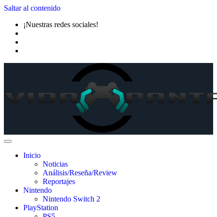
Saltar al contenido
¡Nuestras redes sociales!
Inicio
Noticias
Análisis/Reseña/Review
Reportajes
Nintendo
Nintendo Switch 2
PlayStation
PS5