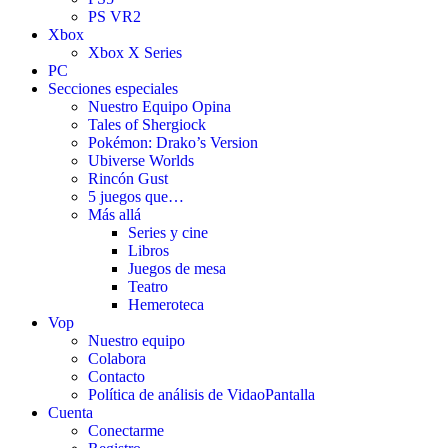
PS VR2
Xbox
Xbox X Series
PC
Secciones especiales
Nuestro Equipo Opina
Tales of Shergiock
Pokémon: Drako’s Version
Ubiverse Worlds
Rincón Gust
5 juegos que…
Más allá
Series y cine
Libros
Juegos de mesa
Teatro
Hemeroteca
Vop
Nuestro equipo
Colabora
Contacto
Política de análisis de VidaoPantalla
Cuenta
Conectarme