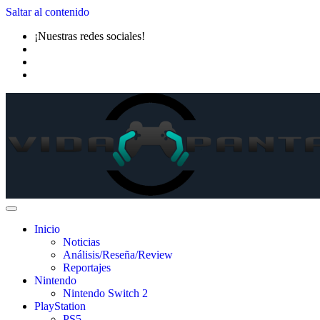
Saltar al contenido
¡Nuestras redes sociales!
Inicio
Noticias
Análisis/Reseña/Review
Reportajes
Nintendo
Nintendo Switch 2
PlayStation
PS5