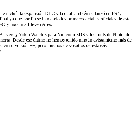
e incluía la expansión DLC y la cual también se lanzó en PS4,
l ya que por fin se han dado los primeros detalles oficiales de este
n GO y Inazuma Eleven Ares.
Blasters y Yokai Watch 3 para Nintendo 3DS y los ports de Nintendo
zmorra. Desde ese último no hemos tenido ningún avistamiento más de
e en su versión ++, pero muchos de vosotros
os estaréis
o
.