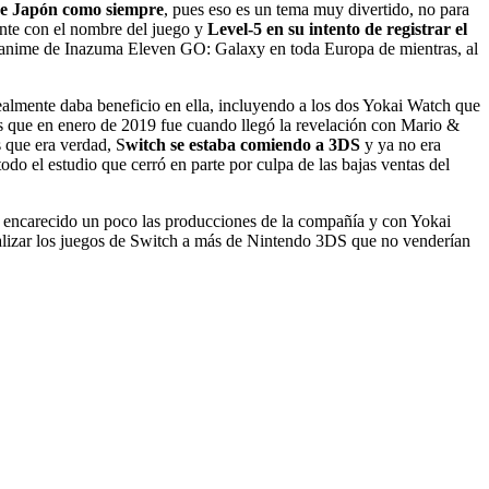
ue Japón como siempre
, pues eso es un tema muy divertido, no para
nte con el nombre del juego y
Level-5 en su intento de registrar el
l anime de Inazuma Eleven GO: Galaxy en toda Europa de mientras, al
realmente daba beneficio en ella, incluyendo a los dos Yokai Watch que
s que
en enero de 2019 fue cuando llegó la revelación con Mario &
 que era verdad,
S
witch se estaba comiendo a 3DS
y ya no era
do el estudio que cerró en parte por culpa de las bajas ventas del
n encarecido un poco las producciones de la compañía y con Yokai
calizar los juegos de Switch a más de Nintendo 3DS que no venderían