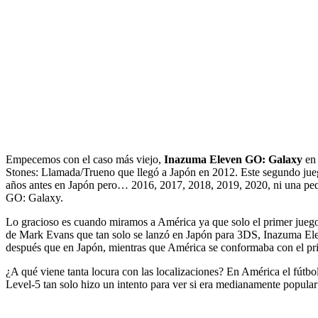
Empecemos con el caso más viejo,
Inazuma Eleven GO: Galaxy
en 
Stones: Llamada/Trueno que llegó a Japón en 2012. Este segundo jueg
años antes en Japón
pero… 2016, 2017, 2018, 2019, 2020, ni una peque
GO: Galaxy
.
Lo gracioso es cuando miramos a América
ya que solo el primer jueg
de Mark Evans que tan solo se lanzó en Japón para 3DS, Inazuma El
después que en Japón, mientras que América se conformaba con el pr
¿A qué viene tanta locura con las localizaciones?
En América el fútbol
Level-5 tan solo hizo un intento para ver si era medianamente popular y