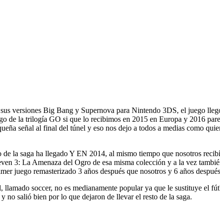
sus versiones Big Bang y Supernova para Nintendo 3DS
, el juego
lle
o de la trilogía GO si que lo recibimos en 2015 en Europa y
2016 pare
ña señal al final del túnel y eso nos dejo a todos a medias como quie
o de la saga ha llegado Y EN 2014, al mismo tiempo que nosotros recib
even 3: La Amenaza del Ogro de esa misma colección y a la vez tamb
imer juego remasterizado 3 años después que nosotros y 6 años despué
, llamado soccer, no es medianamente popular ya que le sustituye el f
 no salió bien por lo que dejaron de llevar el resto de la saga.