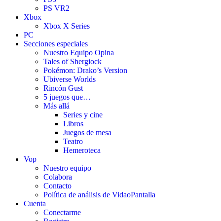
PS VR2
Xbox
Xbox X Series
PC
Secciones especiales
Nuestro Equipo Opina
Tales of Shergiock
Pokémon: Drako’s Version
Ubiverse Worlds
Rincón Gust
5 juegos que…
Más allá
Series y cine
Libros
Juegos de mesa
Teatro
Hemeroteca
Vop
Nuestro equipo
Colabora
Contacto
Política de análisis de VidaoPantalla
Cuenta
Conectarme