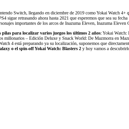
ntendo Switch, llegando en diciembre de 2019 como Yokai Watch 4+ qu
4 sigue retrasando ahora hasta 2021 que esperemos que sea su fecha fina
 personajes importantes de los arcos de Inazuma Eleven, Inazuma Eleve
s pilas para localizar varios juegos los últimos 2 años
: Yokai Watch: 
de los millonarios – Edición Deluxe y Snack World: De Mazmorra en Ma
Watch 4 está preparando ya su localización
, suponemos que directament
xy o el spin-off Yokai Watch: Blasters 2
y hoy vamos a descubrirl