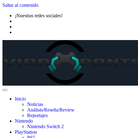
Saltar al contenido
¡Nuestras redes sociales!
Inicio
Noticias
Análisis/Reseña/Review
Reportajes
Nintendo
Nintendo Switch 2
PlayStation
PS5