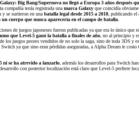
Galaxy: Big Bang/Supernova no llegó a Europa 3 años después q
sta compañía tenía registrada una
marca Galaxy
que coincidía obviame
a y s
e surtieron en una
batalla legal desde 2015 a 2018
, publicando e
n un cuerpo que nunca aparecería en el campo de batalla
.
aciones de juegos japoneses fueron publicadas ya que era lo único que 
 sumo que
Level-5 ganó la batalla a finales de año
, no al principio
y e
e los juegos peores vendidos de no solo la saga, sino de toda 3DS
y es
e Switch
ya que sino eran pérdidas aseguradas, a Alpha Dream le costo to
5 ni se ha atrevido a lanzarlo
, además los desarrollos para Switch ha
sarrollo con posterior localización está claro que Level-5 prefiere lo