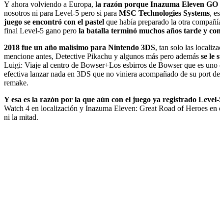
Y ahora
volviendo a Europa
, l
a razón porque Inazuma Eleven GO 
nosotros ni para Level-5 pero si para
MSC Technologies Systems
, e
juego
se encontró con el pastel
que había preparado la otra compañí
final Level-5 gano pero
la batalla terminó muchos años tarde y co
2018 fue un año malísimo para Nintendo 3DS
,
tan solo las localiz
mencione antes, Detective Pikachu y algunos más pero además
se le
Luigi: Viaje al centro de Bowser+Los esbirros de Bowser que es uno d
efectiva lanzar nada en 3DS que no viniera acompañado de su port d
remake.
Y esa es la razón por la que aún con el juego ya registrado Level-
Watch 4 en localización y Inazuma Eleven: Great Road of Heroes en de
ni la mitad.