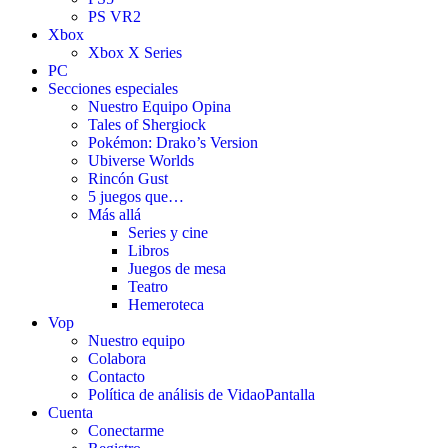
PS VR2
Xbox
Xbox X Series
PC
Secciones especiales
Nuestro Equipo Opina
Tales of Shergiock
Pokémon: Drako’s Version
Ubiverse Worlds
Rincón Gust
5 juegos que…
Más allá
Series y cine
Libros
Juegos de mesa
Teatro
Hemeroteca
Vop
Nuestro equipo
Colabora
Contacto
Política de análisis de VidaoPantalla
Cuenta
Conectarme