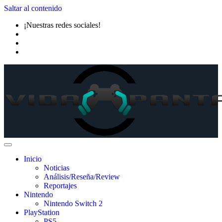
Saltar al contenido
¡Nuestras redes sociales!
Inicio
Noticias
Análisis/Reseña/Review
Reportajes
Nintendo
Nintendo Switch 2
PlayStation
PS5