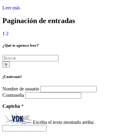
Leer más
Paginación de entradas
1
2
¿Qué te apetece leer?
Ir
¡Conéctate!
Nombre de usuario
Contraseña
Captcha
*
Escriba el texto mostrado arriba: