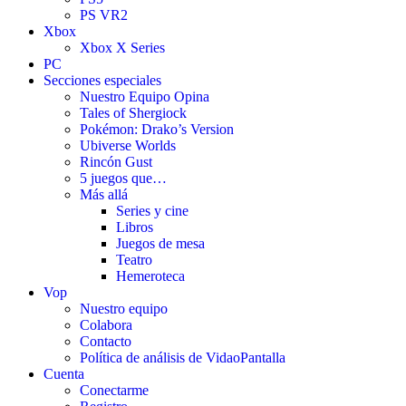
PS VR2
Xbox
Xbox X Series
PC
Secciones especiales
Nuestro Equipo Opina
Tales of Shergiock
Pokémon: Drako’s Version
Ubiverse Worlds
Rincón Gust
5 juegos que…
Más allá
Series y cine
Libros
Juegos de mesa
Teatro
Hemeroteca
Vop
Nuestro equipo
Colabora
Contacto
Política de análisis de VidaoPantalla
Cuenta
Conectarme