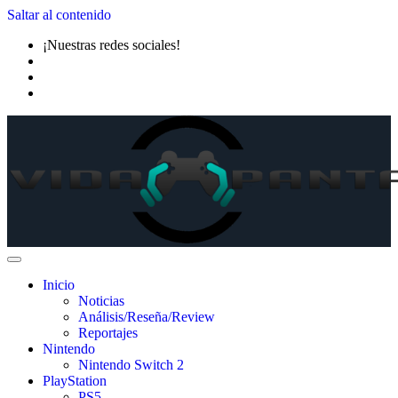
Saltar al contenido
¡Nuestras redes sociales!
Inicio
Noticias
Análisis/Reseña/Review
Reportajes
Nintendo
Nintendo Switch 2
PlayStation
PS5