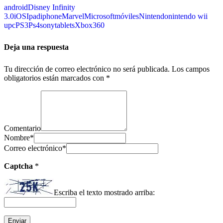
android
Disney Infinity
3.0
iOS
Ipad
iphone
Marvel
Microsoft
móviles
Nintendo
nintendo wii
u
pc
PS3
Ps4
sony
tablets
Xbox360
Deja una respuesta
Tu dirección de correo electrónico no será publicada.
Los campos
obligatorios están marcados con
*
Comentario
Nombre
*
Correo electrónico
*
Captcha
*
Escriba el texto mostrado arriba: