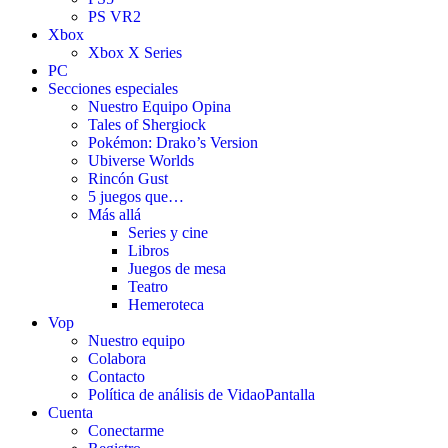
PS VR2
Xbox
Xbox X Series
PC
Secciones especiales
Nuestro Equipo Opina
Tales of Shergiock
Pokémon: Drako’s Version
Ubiverse Worlds
Rincón Gust
5 juegos que…
Más allá
Series y cine
Libros
Juegos de mesa
Teatro
Hemeroteca
Vop
Nuestro equipo
Colabora
Contacto
Política de análisis de VidaoPantalla
Cuenta
Conectarme