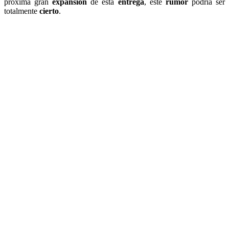
próxima gran
expansión
de esta
entrega
, este
rumor
podría ser
totalmente
cierto
.