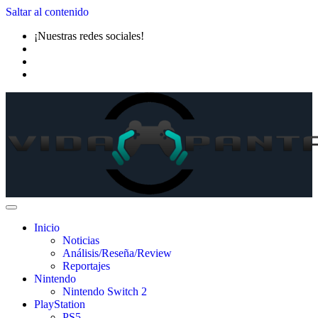
Saltar al contenido
¡Nuestras redes sociales!
Inicio
Noticias
Análisis/Reseña/Review
Reportajes
Nintendo
Nintendo Switch 2
PlayStation
PS5