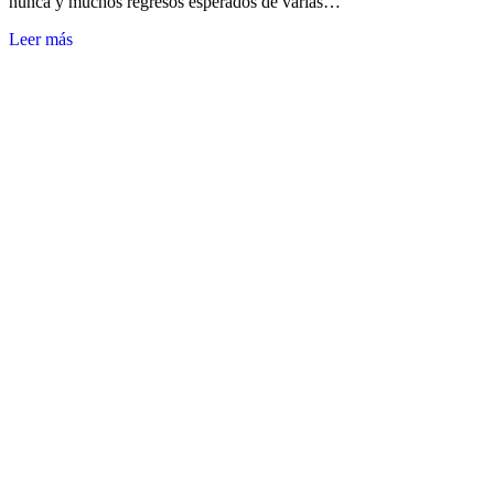
nunca y muchos regresos esperados de varias…
Leer más