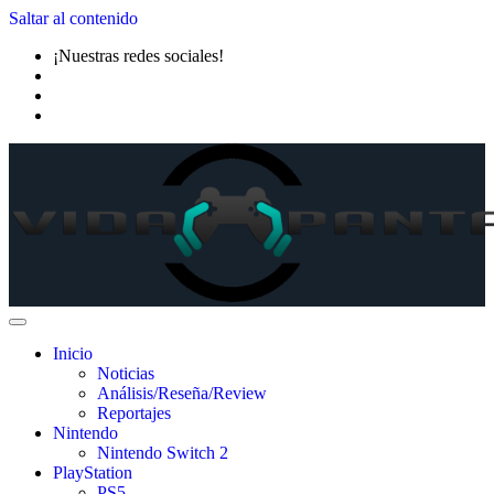
Saltar al contenido
¡Nuestras redes sociales!
Inicio
Noticias
Análisis/Reseña/Review
Reportajes
Nintendo
Nintendo Switch 2
PlayStation
PS5