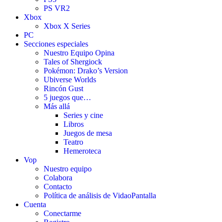
PS VR2
Xbox
Xbox X Series
PC
Secciones especiales
Nuestro Equipo Opina
Tales of Shergiock
Pokémon: Drako’s Version
Ubiverse Worlds
Rincón Gust
5 juegos que…
Más allá
Series y cine
Libros
Juegos de mesa
Teatro
Hemeroteca
Vop
Nuestro equipo
Colabora
Contacto
Política de análisis de VidaoPantalla
Cuenta
Conectarme