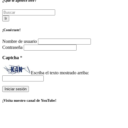
¿Qué te apetece leer?
Ir
¡Conéctate!
Nombre de usuario
Contraseña
Captcha
*
Escriba el texto mostrado arriba:
¡Visita nuestro canal de YouTube!