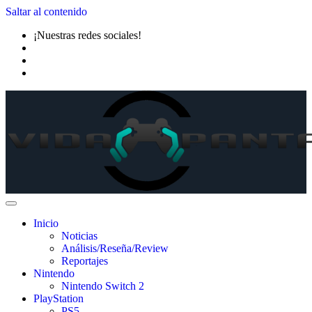
Saltar al contenido
¡Nuestras redes sociales!
Inicio
Noticias
Análisis/Reseña/Review
Reportajes
Nintendo
Nintendo Switch 2
PlayStation
PS5