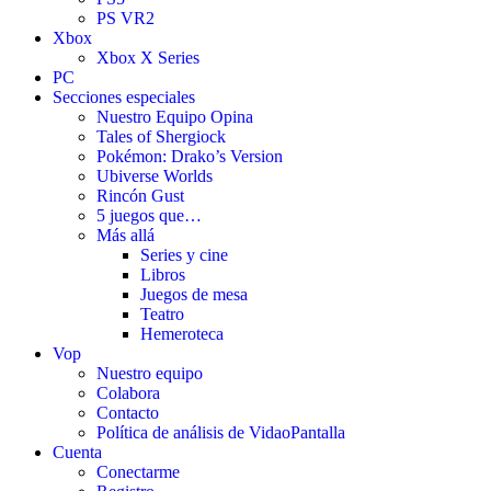
PS VR2
Xbox
Xbox X Series
PC
Secciones especiales
Nuestro Equipo Opina
Tales of Shergiock
Pokémon: Drako’s Version
Ubiverse Worlds
Rincón Gust
5 juegos que…
Más allá
Series y cine
Libros
Juegos de mesa
Teatro
Hemeroteca
Vop
Nuestro equipo
Colabora
Contacto
Política de análisis de VidaoPantalla
Cuenta
Conectarme