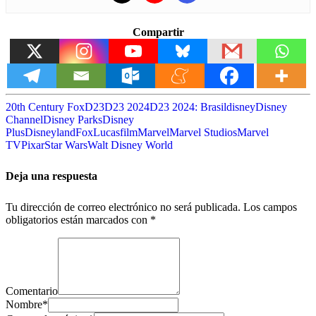
Compartir
20th Century Fox
D23
D23 2024
D23 2024: Brasil
disney
Disney
Channel
Disney Parks
Disney
Plus
Disneyland
Fox
Lucasfilm
Marvel
Marvel Studios
Marvel
TV
Pixar
Star Wars
Walt Disney World
Deja una respuesta
Tu dirección de correo electrónico no será publicada.
Los campos
obligatorios están marcados con
*
Comentario
Nombre
*