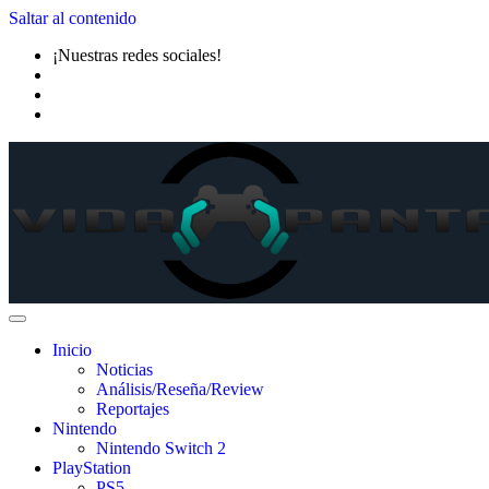
Saltar al contenido
¡Nuestras redes sociales!
Inicio
Noticias
Análisis/Reseña/Review
Reportajes
Nintendo
Nintendo Switch 2
PlayStation
PS5