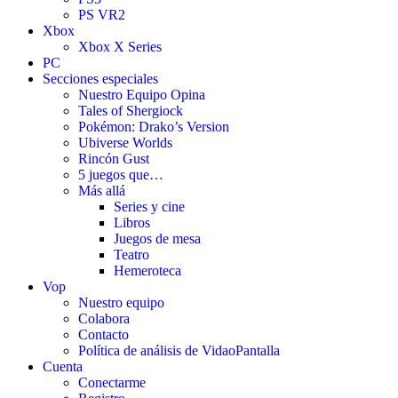
PS VR2
Xbox
Xbox X Series
PC
Secciones especiales
Nuestro Equipo Opina
Tales of Shergiock
Pokémon: Drako’s Version
Ubiverse Worlds
Rincón Gust
5 juegos que…
Más allá
Series y cine
Libros
Juegos de mesa
Teatro
Hemeroteca
Vop
Nuestro equipo
Colabora
Contacto
Política de análisis de VidaoPantalla
Cuenta
Conectarme