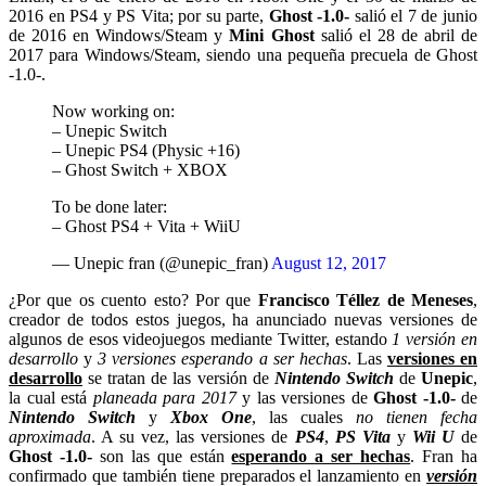
2016 en PS4 y PS Vita; por su parte,
Ghost -1.0-
salió el 7 de junio
de 2016 en Windows/Steam y
Mini Ghost
salió el 28 de abril de
2017 para Windows/Steam, siendo una pequeña precuela de Ghost
-1.0-.
Now working on:
– Unepic Switch
– Unepic PS4 (Physic +16)
– Ghost Switch + XBOX
To be done later:
– Ghost PS4 + Vita + WiiU
— Unepic fran (@unepic_fran)
August 12, 2017
¿Por que os cuento esto? Por que
Francisco Téllez de Meneses
,
creador de todos estos juegos, ha anunciado nuevas versiones de
algunos de esos videojuegos mediante Twitter, estando
1 versión en
desarrollo
y
3 versiones esperando a ser hechas
. Las
versiones en
desarrollo
se tratan de las versión de
Nintendo Switch
de
Unepic
,
la cual está
planeada para 2017
y las versiones de
Ghost -1.0-
de
Nintendo Switch
y
Xbox One
, las cuales
no tienen fecha
aproximada
. A su vez, las versiones de
PS4
,
PS Vita
y
Wii U
de
Ghost -1.0-
son las que están
esperando a ser hechas
. Fran ha
confirmado que también tiene preparados el lanzamiento en
versión