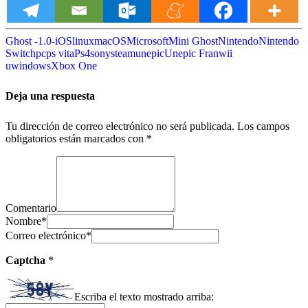
Ghost -1.0-
iOS
linux
macOS
Microsoft
Mini Ghost
Nintendo
Nintendo
Switch
pc
ps vita
Ps4
sony
steam
unepic
Unepic Fran
wii
u
windows
Xbox One
Deja una respuesta
Tu dirección de correo electrónico no será publicada.
Los campos
obligatorios están marcados con
*
Comentario
Nombre
*
Correo electrónico
*
Captcha
*
Escriba el texto mostrado arriba: