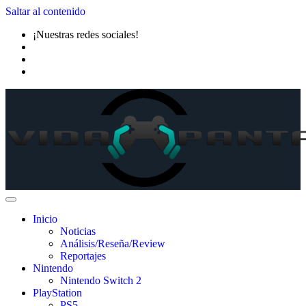
Saltar al contenido
¡Nuestras redes sociales!
Inicio
Noticias
Análisis/Reseña/Review
Reportajes
Nintendo
Nintendo Switch 2
PlayStation
PS5