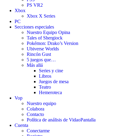
PS VR2
Xbox
Xbox X Series
PC
Secciones especiales
Nuestro Equipo Opina
Tales of Shergiock
Pokémon: Drako’s Version
Ubiverse Worlds
Rincón Gust
5 juegos que…
Más allá
Series y cine
Libros
Juegos de mesa
Teatro
Hemeroteca
Vop
Nuestro equipo
Colabora
Contacto
Política de análisis de VidaoPantalla
Cuenta
Conectarme