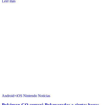
Leer más
Android+iOS
Nintendo
Noticias
Pokémon GO cerrará Pokeparadas a ciertas horas