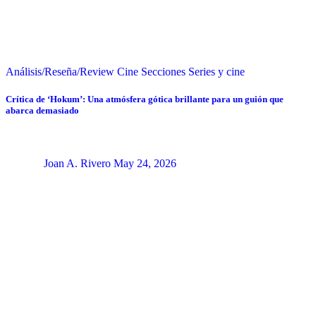
Análisis/Reseña/Review
Cine
Secciones
Series y cine
Crítica de ‘Hokum’: Una atmósfera gótica brillante para un guión que
abarca demasiado
Joan A. Rivero
May 24, 2026