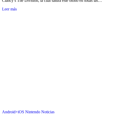
Clancy’s The Division, la cual saldrá este otoño en todas las…
Leer más
Android+iOS
Nintendo
Noticias