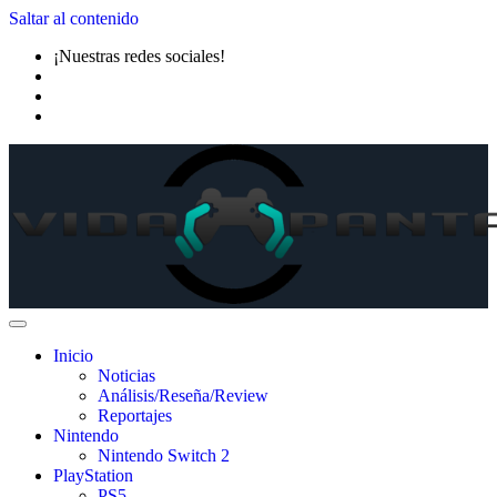
Saltar al contenido
¡Nuestras redes sociales!
Inicio
Noticias
Análisis/Reseña/Review
Reportajes
Nintendo
Nintendo Switch 2
PlayStation
PS5