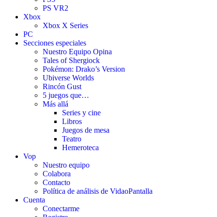
PS VR2
Xbox
Xbox X Series
PC
Secciones especiales
Nuestro Equipo Opina
Tales of Shergiock
Pokémon: Drako’s Version
Ubiverse Worlds
Rincón Gust
5 juegos que…
Más allá
Series y cine
Libros
Juegos de mesa
Teatro
Hemeroteca
Vop
Nuestro equipo
Colabora
Contacto
Política de análisis de VidaoPantalla
Cuenta
Conectarme