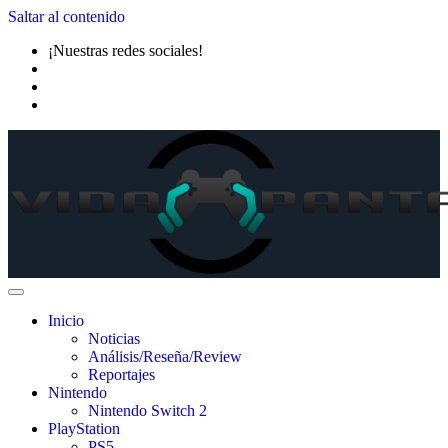
Saltar al contenido
¡Nuestras redes sociales!
Inicio
Noticias
Análisis/Reseña/Review
Reportajes
Nintendo
Nintendo Switch 2
PlayStation
PS5