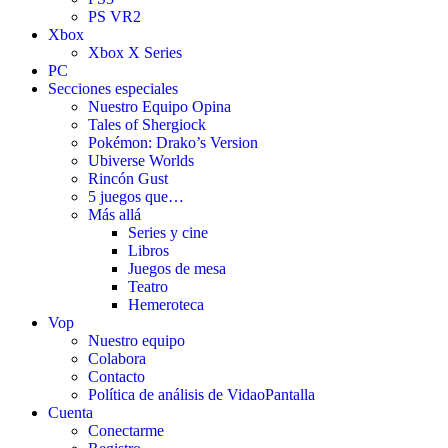
PS VR2
Xbox
Xbox X Series
PC
Secciones especiales
Nuestro Equipo Opina
Tales of Shergiock
Pokémon: Drako’s Version
Ubiverse Worlds
Rincón Gust
5 juegos que…
Más allá
Series y cine
Libros
Juegos de mesa
Teatro
Hemeroteca
Vop
Nuestro equipo
Colabora
Contacto
Política de análisis de VidaoPantalla
Cuenta
Conectarme