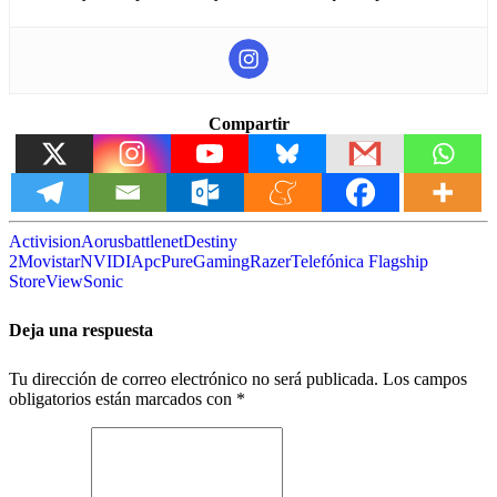
Compartir
Activision
Aorus
battlenet
Destiny
2
Movistar
NVIDIA
pc
PureGaming
Razer
Telefónica Flagship
Store
ViewSonic
Deja una respuesta
Tu dirección de correo electrónico no será publicada.
Los campos
obligatorios están marcados con
*