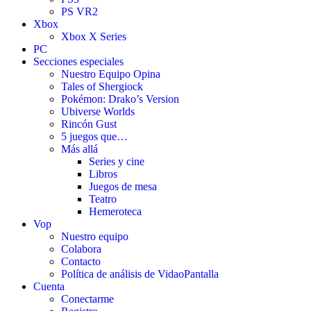
PS VR2
Xbox
Xbox X Series
PC
Secciones especiales
Nuestro Equipo Opina
Tales of Shergiock
Pokémon: Drako’s Version
Ubiverse Worlds
Rincón Gust
5 juegos que…
Más allá
Series y cine
Libros
Juegos de mesa
Teatro
Hemeroteca
Vop
Nuestro equipo
Colabora
Contacto
Política de análisis de VidaoPantalla
Cuenta
Conectarme