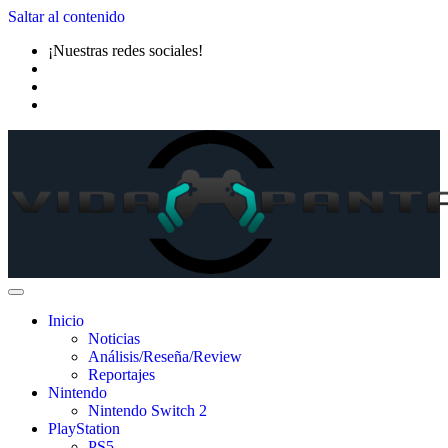
Saltar al contenido
¡Nuestras redes sociales!
Inicio
Noticias
Análisis/Reseña/Review
Reportajes
Nintendo
Nintendo Switch 2
PlayStation
PS5