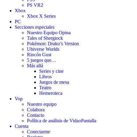
PS VR2
Xbox
Xbox X Series
PC
Secciones especiales
Nuestro Equipo Opina
Tales of Shergiock
Pokémon: Drako’s Version
Ubiverse Worlds
Rincón Gust
5 juegos que…
Más allá
Series y cine
Libros
Juegos de mesa
Teatro
Hemeroteca
Vop
Nuestro equipo
Colabora
Contacto
Política de análisis de VidaoPantalla
Cuenta
Conectarme