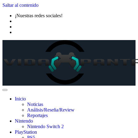
Saltar al contenido
¡Nuestras redes sociales!
Inicio
Noticias
Análisis/Reseña/Review
Reportajes
Nintendo
Nintendo Switch 2
PlayStation
PS5