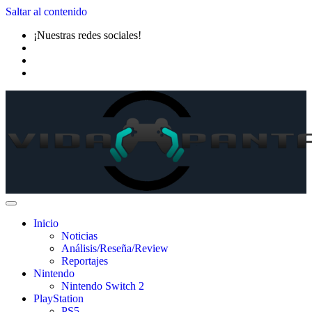
Saltar al contenido
¡Nuestras redes sociales!
Inicio
Noticias
Análisis/Reseña/Review
Reportajes
Nintendo
Nintendo Switch 2
PlayStation
PS5