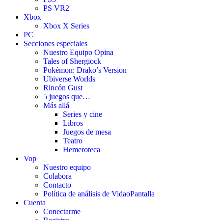
PS VR2
Xbox
Xbox X Series
PC
Secciones especiales
Nuestro Equipo Opina
Tales of Shergiock
Pokémon: Drako’s Version
Ubiverse Worlds
Rincón Gust
5 juegos que…
Más allá
Series y cine
Libros
Juegos de mesa
Teatro
Hemeroteca
Vop
Nuestro equipo
Colabora
Contacto
Política de análisis de VidaoPantalla
Cuenta
Conectarme