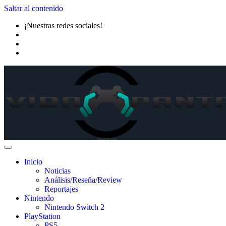
Saltar al contenido
¡Nuestras redes sociales!
Inicio
Noticias
Análisis/Reseña/Review
Reportajes
Nintendo
Nintendo Switch 2
PlayStation
PS5