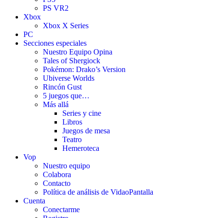
PS VR2
Xbox
Xbox X Series
PC
Secciones especiales
Nuestro Equipo Opina
Tales of Shergiock
Pokémon: Drako’s Version
Ubiverse Worlds
Rincón Gust
5 juegos que…
Más allá
Series y cine
Libros
Juegos de mesa
Teatro
Hemeroteca
Vop
Nuestro equipo
Colabora
Contacto
Política de análisis de VidaoPantalla
Cuenta
Conectarme