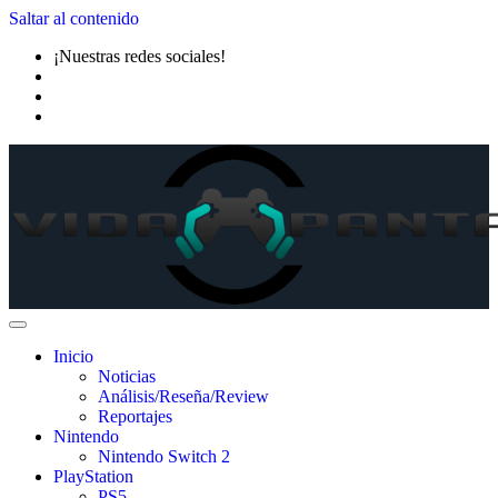
Saltar al contenido
¡Nuestras redes sociales!
Inicio
Noticias
Análisis/Reseña/Review
Reportajes
Nintendo
Nintendo Switch 2
PlayStation
PS5