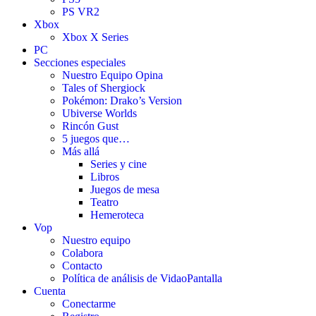
PS VR2
Xbox
Xbox X Series
PC
Secciones especiales
Nuestro Equipo Opina
Tales of Shergiock
Pokémon: Drako’s Version
Ubiverse Worlds
Rincón Gust
5 juegos que…
Más allá
Series y cine
Libros
Juegos de mesa
Teatro
Hemeroteca
Vop
Nuestro equipo
Colabora
Contacto
Política de análisis de VidaoPantalla
Cuenta
Conectarme