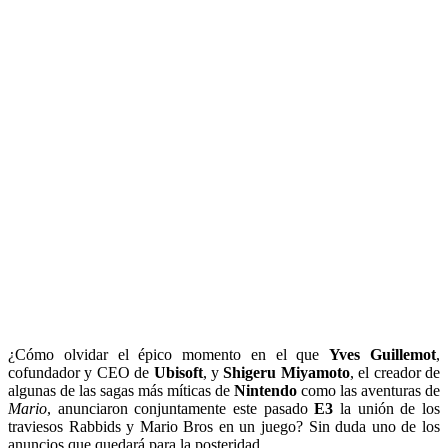
¿Cómo olvidar el épico momento en el que
Yves Guillemot
,
cofundador y CEO de
Ubisoft
, y
Shigeru Miyamoto
, el creador de
algunas de las sagas más míticas de
Nintendo
como las aventuras de
Mario
, anunciaron conjuntamente este pasado
E3
la unión de los
traviesos Rabbids y Mario Bros en un juego? Sin duda uno de los
anuncios que quedará para la posteridad.