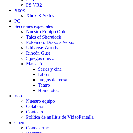
PS VR2
Xbox
Xbox X Series
PC
Secciones especiales
Nuestro Equipo Opina
Tales of Shergiock
Pokémon: Drako’s Version
Ubiverse Worlds
Rincón Gust
5 juegos que…
Más allá
Series y cine
Libros
Juegos de mesa
Teatro
Hemeroteca
Vop
Nuestro equipo
Colabora
Contacto
Política de análisis de VidaoPantalla
Cuenta
Conectarme