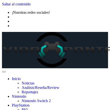
Saltar al contenido
¡Nuestras redes sociales!
Inicio
Noticias
Análisis/Reseña/Review
Reportajes
Nintendo
Nintendo Switch 2
PlayStation
PS5