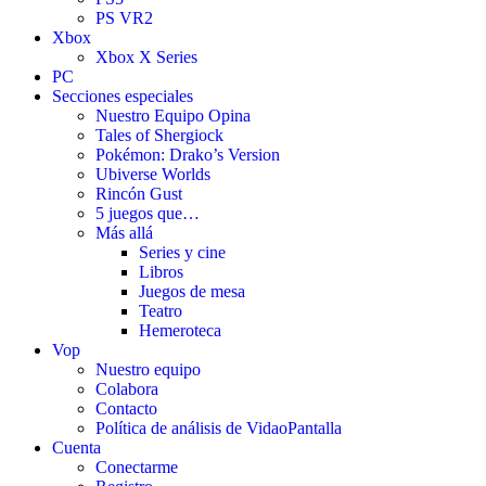
PS VR2
Xbox
Xbox X Series
PC
Secciones especiales
Nuestro Equipo Opina
Tales of Shergiock
Pokémon: Drako’s Version
Ubiverse Worlds
Rincón Gust
5 juegos que…
Más allá
Series y cine
Libros
Juegos de mesa
Teatro
Hemeroteca
Vop
Nuestro equipo
Colabora
Contacto
Política de análisis de VidaoPantalla
Cuenta
Conectarme