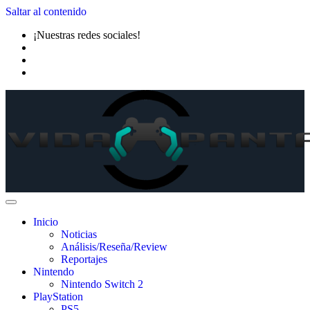
Saltar al contenido
¡Nuestras redes sociales!
Inicio
Noticias
Análisis/Reseña/Review
Reportajes
Nintendo
Nintendo Switch 2
PlayStation
PS5