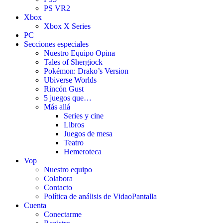
PS VR2
Xbox
Xbox X Series
PC
Secciones especiales
Nuestro Equipo Opina
Tales of Shergiock
Pokémon: Drako’s Version
Ubiverse Worlds
Rincón Gust
5 juegos que…
Más allá
Series y cine
Libros
Juegos de mesa
Teatro
Hemeroteca
Vop
Nuestro equipo
Colabora
Contacto
Política de análisis de VidaoPantalla
Cuenta
Conectarme