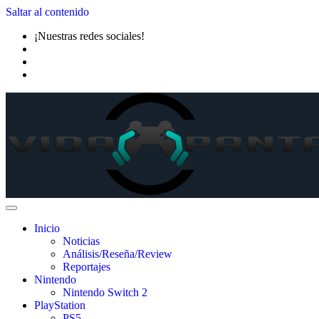
Saltar al contenido
¡Nuestras redes sociales!
Inicio
Noticias
Análisis/Reseña/Review
Reportajes
Nintendo
Nintendo Switch 2
PlayStation
PS5