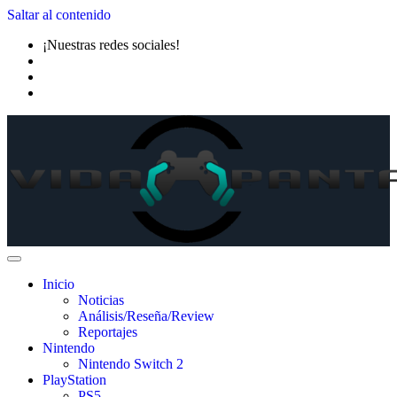
Saltar al contenido
¡Nuestras redes sociales!
Inicio
Noticias
Análisis/Reseña/Review
Reportajes
Nintendo
Nintendo Switch 2
PlayStation
PS5