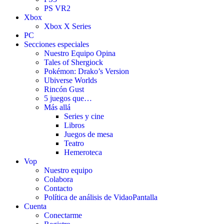
PS VR2
Xbox
Xbox X Series
PC
Secciones especiales
Nuestro Equipo Opina
Tales of Shergiock
Pokémon: Drako’s Version
Ubiverse Worlds
Rincón Gust
5 juegos que…
Más allá
Series y cine
Libros
Juegos de mesa
Teatro
Hemeroteca
Vop
Nuestro equipo
Colabora
Contacto
Política de análisis de VidaoPantalla
Cuenta
Conectarme